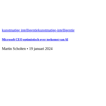
kunstmatige intelligentie
kunstmatige-intelligentie
Microsoft CEO optimistisch over toekomst van AI
Martin Scholten
•
19 januari 2024