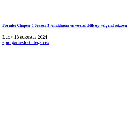
Fortnite Chapter 5 Season 3: einddatum en vooruitblik op volgend seizoen
Luc
•
13 augustus 2024
epic-games
fortnite
games