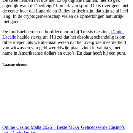
De twee hebben het dus niet zo op digitale munten, niet zo gek
eigenlijk want dit ‘bedreigd’ hun tak van sport. Dit is overigens niet
de eerste keer dat Lagarde en Bailey kritisch zijn, dat zijn ze al heel
lang. In de cryptogemeenschap vielen de opmerkingen natuurlijk
niet goed.
De fondsbeheerder en hoofdeconoom bij Tressis Gestion,
Daniel
Lacalle
haalde stevig uit. Hij zei dat het absoluut schandalig is om
dit te roepen, als we allemaal weten dat het overgrote meerderheid
van witwassen van geld wereldwijd plaatsvindt in valuta’s, met
name in Amerikaanse dollars en euro’s. En daar heeft hij een punt.
Laatste nieuws
Online Casino Malta 2026 – Beste MGA-Gelicenseerde Casino’s
voor Nederlanders