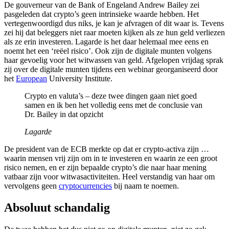
De gouverneur van de Bank of Engeland Andrew Bailey zei
pasgeleden dat crypto’s geen intrinsieke waarde hebben. Het
vertegenwoordigd dus niks, je kan je afvragen of dit waar is. Tevens
zei hij dat beleggers niet raar moeten kijken als ze hun geld verliezen
als ze erin investeren. Lagarde is het daar helemaal mee eens en
noemt het een ‘reëel risico’. Ook zijn de digitale munten volgens
haar gevoelig voor het witwassen van geld. Afgelopen vrijdag sprak
zij over de digitale munten tijdens een webinar georganiseerd door
het
European
University Institute.
Crypto en valuta’s – deze twee dingen gaan niet goed
samen en ik ben het volledig eens met de conclusie van
Dr. Bailey in dat opzicht
Lagarde
De president van de ECB merkte op dat er crypto-activa zijn …
waarin mensen vrij zijn om in te investeren en waarin ze een groot
risico nemen, en er zijn bepaalde crypto’s die naar haar mening
vatbaar zijn voor witwasactiviteiten. Heel verstandig van haar om
vervolgens geen
cryptocurrencies
bij naam te noemen.
Absoluut schandalig