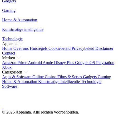
Gadgets
Gaming
Home & Automation
Kunstmatige intelligentie
Technologie
Apparata
Home
Over ons
Huisregels
Cookiebeleid
Privacybeleid
Disclaimer
Contact
Merken
Amazon Prime
Android
Apple
Disney Plus
Google
iOS
Playstation
Xbox
Categorieën
Apps & Software
Online Casino
Films & Series
Gadgets
Gaming
Home & Automation
Kunstmatige Intelligentie
Technologie
Software
© 2025 Apparata. Alle rechten voorbehouden.