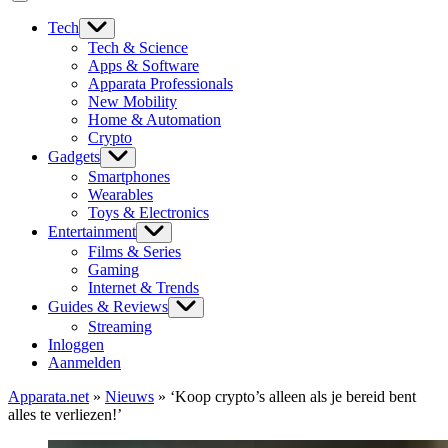
Tech
Tech & Science
Apps & Software
Apparata Professionals
New Mobility
Home & Automation
Crypto
Gadgets
Smartphones
Wearables
Toys & Electronics
Entertainment
Films & Series
Gaming
Internet & Trends
Guides & Reviews
Streaming
Inloggen
Aanmelden
Apparata.net
»
Nieuws
»
‘Koop crypto’s alleen als je bereid bent
alles te verliezen!’