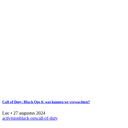
Call of Duty: Black Ops 6: wat kunnen we verwachten?
Luc
•
27 augustus 2024
activision
black-ops
call-of-duty