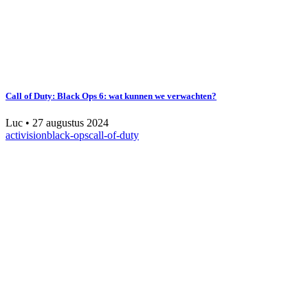
Call of Duty: Black Ops 6: wat kunnen we verwachten?
Luc
•
27 augustus 2024
activision
black-ops
call-of-duty