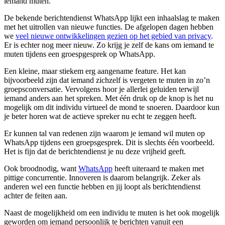
iemand muten.
De bekende berichtendienst WhatsApp lijkt een inhaalslag te maken
met het uitrollen van nieuwe functies. De afgelopen dagen hebben
we
veel nieuwe ontwikkelingen gezien op het gebied van privacy
.
Er is echter nog meer nieuw. Zo krijg je zelf de kans om iemand te
muten tijdens een groespgesprek op WhatsApp.
Een kleine, maar stiekem erg aangename feature. Het kan
bijvoorbeeld zijn dat iemand zichzelf is vergeten te muten in zo’n
groepsconversatie. Vervolgens hoor je allerlei geluiden terwijl
iemand anders aan het spreken. Met één druk op de knop is het nu
mogelijk om dit individu virtueel de mond te snoeren. Daardoor kun
je beter horen wat de actieve spreker nu echt te zeggen heeft.
Er kunnen tal van redenen zijn waarom je iemand wil muten op
WhatsApp tijdens een groepsgesprek. Dit is slechts één voorbeeld.
Het is fijn dat de berichtendienst je nu deze vrijheid geeft.
Ook broodnodig, want
WhatsApp
heeft uiteraard te maken met
pittige concurrentie. Innoveren is daarom belangrijk. Zeker als
anderen wel een functie hebben en jij loopt als berichtendienst
achter de feiten aan.
Naast de mogelijkheid om een individu te muten is het ook mogelijk
geworden om iemand persoonlijk te berichten vanuit een