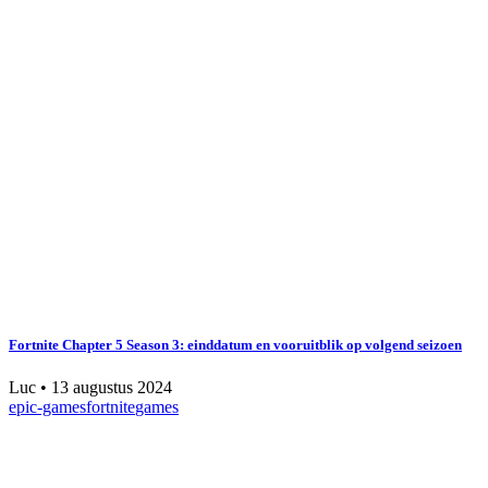
Fortnite Chapter 5 Season 3: einddatum en vooruitblik op volgend seizoen
Luc
•
13 augustus 2024
epic-games
fortnite
games