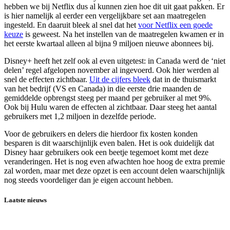
hebben we bij Netflix dus al kunnen zien hoe dit uit gaat pakken. Er
is hier namelijk al eerder een vergelijkbare set aan maatregelen
ingesteld. En daaruit bleek al snel dat het
voor Netflix een goede
keuze
is geweest. Na het instellen van de maatregelen kwamen er in
het eerste kwartaal alleen al bijna 9 miljoen nieuwe abonnees bij.
Disney+ heeft het zelf ook al even uitgetest: in Canada werd de ‘niet
delen’ regel afgelopen november al ingevoerd. Ook hier werden al
snel de effecten zichtbaar.
Uit de cijfers bleek
dat in de thuismarkt
van het bedrijf (VS en Canada) in die eerste drie maanden de
gemiddelde opbrengst steeg per maand per gebruiker al met 9%.
Ook bij Hulu waren de effecten al zichtbaar. Daar steeg het aantal
gebruikers met 1,2 miljoen in dezelfde periode.
Voor de gebruikers en delers die hierdoor fix kosten konden
besparen is dit waarschijnlijk even balen. Het is ook duidelijk dat
Disney haar gebruikers ook een beetje tegemoet komt met deze
veranderingen. Het is nog even afwachten hoe hoog de extra premie
zal worden, maar met deze opzet is een account delen waarschijnlijk
nog steeds voordeliger dan je eigen account hebben.
Laatste nieuws