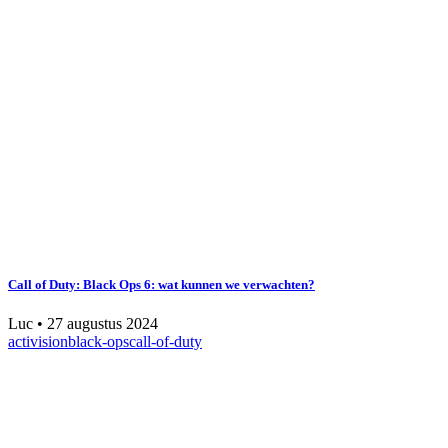
Call of Duty: Black Ops 6: wat kunnen we verwachten?
Luc
•
27 augustus 2024
activision
black-ops
call-of-duty