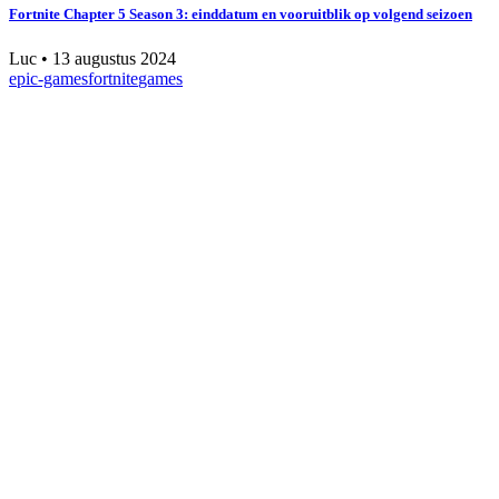
Fortnite Chapter 5 Season 3: einddatum en vooruitblik op volgend seizoen
Luc
•
13 augustus 2024
epic-games
fortnite
games