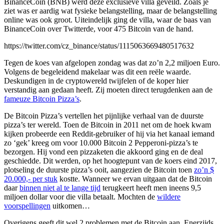
BinanceCoin (BNB) werd deze exclusieve villa geveild. Zoals je
ziet was er aardig wat fysieke belangstelling, maar de belangstelling
online was ook groot. Uiteindelijk ging de villa, waar de baas van
BinanceCoin over Twitterde, voor 475 Bitcoin van de hand.
https://twitter.com/cz_binance/status/1115063669480517632
Tegen de koes van afgelopen zondag was dat zo’n 2,2 miljoen Euro.
Volgens de begeleidend makelaar was dit een reële waarde.
Deskundigen in de cryptowereld twijfelen of de koper hier
verstandig aan gedaan heeft. Zij moeten direct terugdenken aan de
fameuze Bitcoin Pizza’s
.
De Bitcoin Pizza’s vertellen het pijnlijke verhaal van de duurste
pizza’s ter wereld. Toen de Bitcoin in 2011 net om de hoek kwam
kijken probeerde een Reddit-gebruiker of hij via het kanaal iemand
zo ‘gek’ kreeg om voor 10.000 Bitcoin 2 Pepperoni-pizza’s te
bezorgen. Hij vond een pizzaketen die akkoord ging en de deal
geschiedde. Dit werden, op het hoogtepunt van de koers eind 2017,
plotseling de duurste pizza’s ooit, aangezien de Bitcoin toen
zo’n $
20.000,- per stuk
kostte. Wanneer we ervan uitgaan dat de Bitcoin
daar
binnen niet al te lange tijd
terugkeert heeft men ineens 9,5
miljoen dollar voor die villa betaalt. Mochten de
wildere
voorspellingen
uitkomen…
Overigens geeft dit wel 2 problemen met de Bitcoin aan. Enerzijds