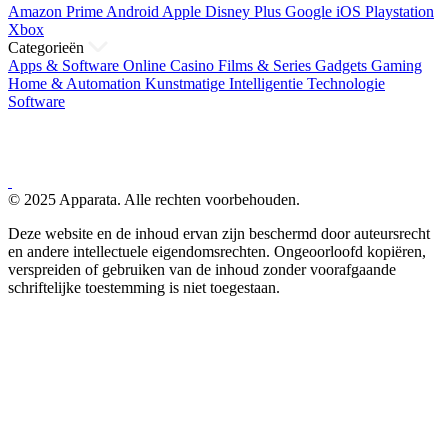
Amazon Prime
Android
Apple
Disney Plus
Google
iOS
Playstation
Xbox
Categorieën
Apps & Software
Online Casino
Films & Series
Gadgets
Gaming
Home & Automation
Kunstmatige Intelligentie
Technologie
Software
© 2025 Apparata. Alle rechten voorbehouden.
Deze website en de inhoud ervan zijn beschermd door auteursrecht
en andere intellectuele eigendomsrechten. Ongeoorloofd kopiëren,
verspreiden of gebruiken van de inhoud zonder voorafgaande
schriftelijke toestemming is niet toegestaan.