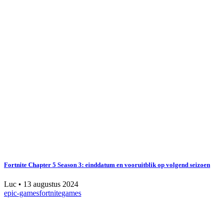
Fortnite Chapter 5 Season 3: einddatum en vooruitblik op volgend seizoen
Luc
•
13 augustus 2024
epic-games
fortnite
games