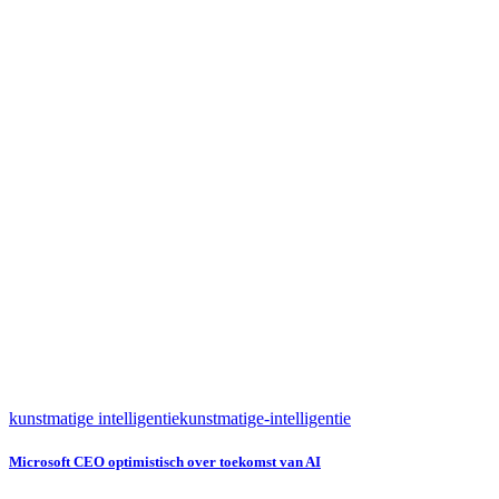
kunstmatige intelligentie
kunstmatige-intelligentie
Microsoft CEO optimistisch over toekomst van AI