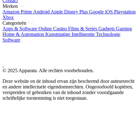
Contact
Merken
Amazon Prime
Android
Apple
Disney Plus
Google
iOS
Playstation
Xbox
Categorieën
Apps & Software
Online Casino
Films & Series
Gadgets
Gaming
Home & Automation
Kunstmatige Intelligentie
Technologie
Software
© 2025 Apparata. Alle rechten voorbehouden.
Deze website en de inhoud ervan zijn beschermd door auteursrecht
en andere intellectuele eigendomsrechten. Ongeoorloofd kopiëren,
verspreiden of gebruiken van de inhoud zonder voorafgaande
schriftelijke toestemming is niet toegestaan.