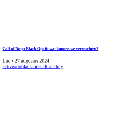
Call of Duty: Black Ops 6: wat kunnen we verwachten?
Luc
•
27 augustus 2024
activision
black-ops
call-of-duty