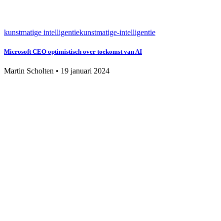
kunstmatige intelligentie
kunstmatige-intelligentie
Microsoft CEO optimistisch over toekomst van AI
Martin Scholten
•
19 januari 2024