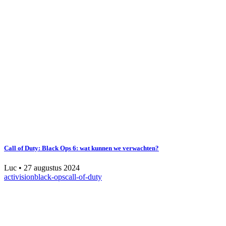
Call of Duty: Black Ops 6: wat kunnen we verwachten?
Luc
•
27 augustus 2024
activision
black-ops
call-of-duty