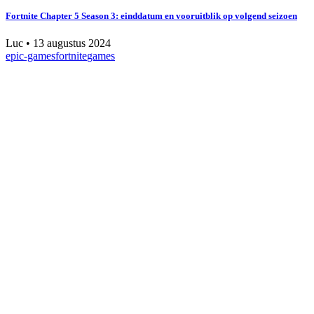
Fortnite Chapter 5 Season 3: einddatum en vooruitblik op volgend seizoen
Luc
•
13 augustus 2024
epic-games
fortnite
games