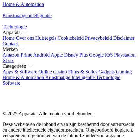
Home & Automation
Kunstmatige intelligentie
Technologie
Apparata
Home
Over ons
Huisregels
Cookiebeleid
Privacybeleid
Disclaimer
Contact
Merken
Amazon Prime
Android
Apple
Disney Plus
Google
iOS
Playstation
Xbox
Categorieën
Apps & Software
Online Casino
Films & Series
Gadgets
Gaming
Home & Automation
Kunstmatige Intelligentie
Technologie
Software
© 2025 Apparata. Alle rechten voorbehouden.
Deze website en de inhoud ervan zijn beschermd door auteursrecht
en andere intellectuele eigendomsrechten. Ongeoorloofd kopiëren,
verspreiden of gebruiken van de inhoud zonder voorafgaande