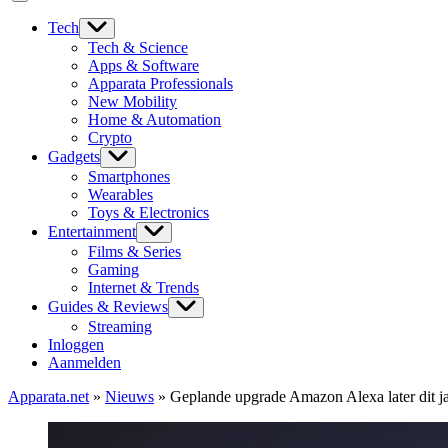
Tech
Tech & Science
Apps & Software
Apparata Professionals
New Mobility
Home & Automation
Crypto
Gadgets
Smartphones
Wearables
Toys & Electronics
Entertainment
Films & Series
Gaming
Internet & Trends
Guides & Reviews
Streaming
Inloggen
Aanmelden
Apparata.net
»
Nieuws
»
Geplande upgrade Amazon Alexa later dit ja