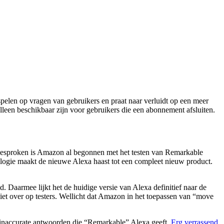
pelen op vragen van gebruikers en praat naar verluidt op een meer
lleen beschikbaar zijn voor gebruikers die een abonnement afsluiten.
t gesproken is Amazon al begonnen met het testen van Remarkable
ologie maakt de nieuwe Alexa haast tot een compleet nieuw product.
 Daarmee lijkt het de huidige versie van Alexa definitief naar de
t over op testers. Wellicht dat Amazon in het toepassen van “move
 inaccurate antwoorden die “Remarkable” Alexa geeft.
Erg verrassend
.