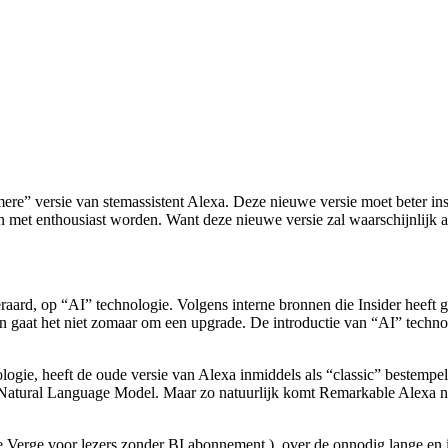
re” versie van stemassistent Alexa. Deze nieuwe versie moet beter ins
n met enthousiast worden. Want deze nieuwe versie zal waarschijnlijk a
eraard, op “AI” technologie. Volgens interne bronnen die Insider heef
en gaat het niet zomaar om een upgrade. De introductie van “AI” techn
gie, heeft de oude versie van Alexa inmiddels als “classic” bestempeld.
Natural Language Model. Maar zo natuurlijk komt Remarkable Alexa nie
e Verge voor lezers zonder BI abonnement.) over de onnodig lange en