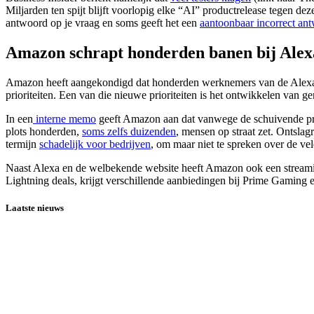
Miljarden ten spijt blijft voorlopig elke “AI” productrelease tegen d
antwoord op je vraag en soms geeft het een
aantoonbaar incorrect an
Amazon schrapt honderden banen bij Alex
Amazon heeft aangekondigd dat honderden werknemers van de Alexa afd
prioriteiten. Een van die nieuwe prioriteiten is het ontwikkelen van g
In een
interne memo
geeft Amazon aan dat vanwege de schuivende prio
plots honderden,
soms zelfs duizenden
, mensen op straat zet. Ontslag
termijn
schadelijk voor bedrijven
, om maar niet te spreken over de v
Naast Alexa en de welbekende website heeft Amazon ook een strea
Lightning deals, krijgt verschillende aanbiedingen bij Prime Gaming
Laatste nieuws