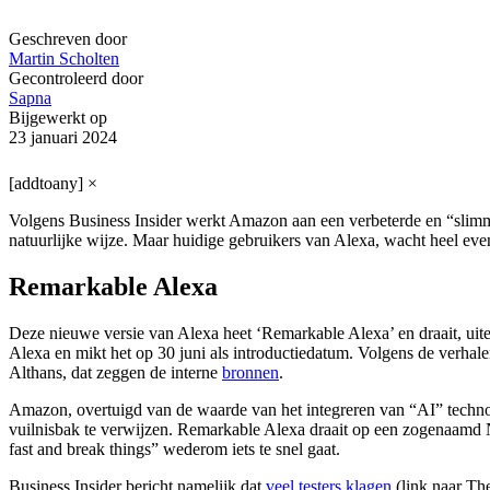
Geschreven door
Martin Scholten
Gecontroleerd door
Sapna
Bijgewerkt op
23 januari 2024
[addtoany]
×
Volgens Business Insider werkt Amazon aan een verbeterde en “slimme
natuurlijke wijze. Maar huidige gebruikers van Alexa, wacht heel eve
Remarkable Alexa
Deze nieuwe versie van Alexa heet ‘Remarkable Alexa’ en draait, uit
Alexa en mikt het op 30 juni als introductiedatum. Volgens de verhal
Althans, dat zeggen de interne
bronnen
.
Amazon, overtuigd van de waarde van het integreren van “AI” technolo
vuilnisbak te verwijzen. Remarkable Alexa draait op een zogenaamd 
fast and break things” wederom iets te snel gaat.
Business Insider bericht namelijk dat
veel testers klagen
(link naar Th