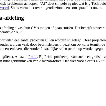
ezelfde problemen aanlopen. “AI” doet simpelweg niet wat Big Tech belo
twoord
. Soms vormt het overtuigende zinnen en soms praat het onzin.
a-afdeling
eling alvast hun CV’s mogen af gaan stoffen. Het bedrijft beweert da
eneratieve “AI.”
riteiten een aantal projecten zullen worden stilgelegd. Deze projecten
rondes worden vaak door bedrijfsleiders ingezet om op korte termijn de
ele mensenlevens die zonder fatsoenlijke reden overhoop worden gegooi
mingdienst, Amazon
Prime
. Bij Prime profiteer je van snelle en gratis b
 en kunt gebruikmaken van Amazon-foto’s. Dat alles voor slechts € 2,99