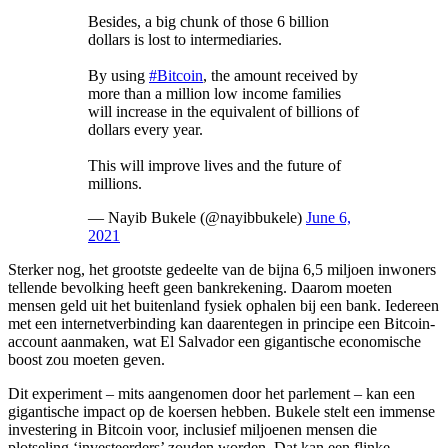
Besides, a big chunk of those 6 billion
dollars is lost to intermediaries.
By using
#Bitcoin
, the amount received by
more than a million low income families
will increase in the equivalent of billions of
dollars every year.
This will improve lives and the future of
millions.
— Nayib Bukele (@nayibbukele)
June 6,
2021
Sterker nog, het grootste gedeelte van de bijna 6,5 miljoen inwoners
tellende bevolking heeft geen bankrekening. Daarom moeten
mensen geld uit het buitenland fysiek ophalen bij een bank. Iedereen
met een internetverbinding kan daarentegen in principe een Bitcoin-
account aanmaken, wat El Salvador een gigantische economische
boost zou moeten geven.
Dit experiment – mits aangenomen door het parlement – kan een
gigantische impact op de koersen hebben. Bukele stelt een immense
investering in Bitcoin voor, inclusief miljoenen mensen die
plotseling ‘investeerders’ zouden worden. Dat kan een flinke