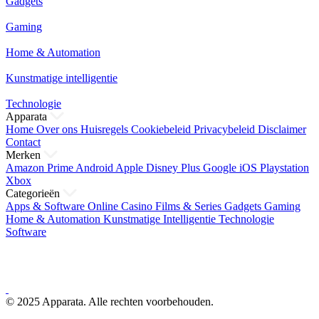
Gadgets
Gaming
Home & Automation
Kunstmatige intelligentie
Technologie
Apparata
Home
Over ons
Huisregels
Cookiebeleid
Privacybeleid
Disclaimer
Contact
Merken
Amazon Prime
Android
Apple
Disney Plus
Google
iOS
Playstation
Xbox
Categorieën
Apps & Software
Online Casino
Films & Series
Gadgets
Gaming
Home & Automation
Kunstmatige Intelligentie
Technologie
Software
© 2025 Apparata. Alle rechten voorbehouden.