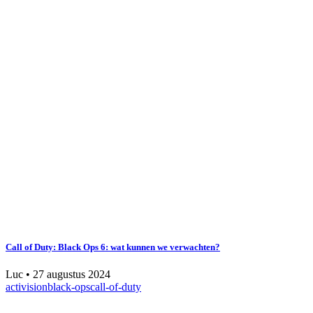
Call of Duty: Black Ops 6: wat kunnen we verwachten?
Luc
•
27 augustus 2024
activision
black-ops
call-of-duty