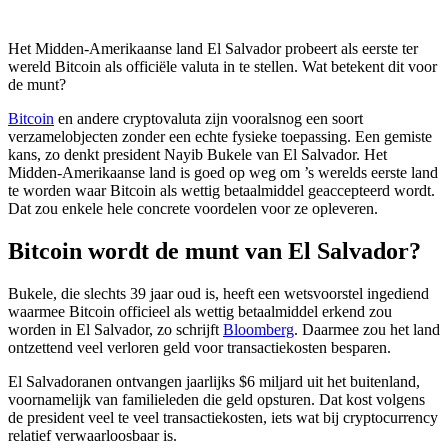
Het Midden-Amerikaanse land El Salvador probeert als eerste ter
wereld Bitcoin als officiële valuta in te stellen. Wat betekent dit voor
de munt?
Bitcoin
en andere cryptovaluta zijn vooralsnog een soort
verzamelobjecten zonder een echte fysieke toepassing. Een gemiste
kans, zo denkt president Nayib Bukele van El Salvador. Het
Midden-Amerikaanse land is goed op weg om ’s werelds eerste land
te worden waar Bitcoin als wettig betaalmiddel geaccepteerd wordt.
Dat zou enkele hele concrete voordelen voor ze opleveren.
Bitcoin wordt de munt van El Salvador?
Bukele, die slechts 39 jaar oud is, heeft een wetsvoorstel ingediend
waarmee Bitcoin officieel als wettig betaalmiddel erkend zou
worden in El Salvador, zo schrijft
Bloomberg
. Daarmee zou het land
ontzettend veel verloren geld voor transactiekosten besparen.
El Salvadoranen ontvangen jaarlijks $6 miljard uit het buitenland,
voornamelijk van familieleden die geld opsturen. Dat kost volgens
de president veel te veel transactiekosten, iets wat bij cryptocurrency
relatief verwaarloosbaar is.