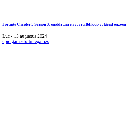
Fortnite Chapter 5 Season 3: einddatum en vooruitblik op volgend seizoen
Luc
•
13 augustus 2024
epic-games
fortnite
games