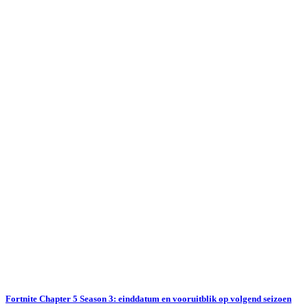
Fortnite Chapter 5 Season 3: einddatum en vooruitblik op volgend seizoen