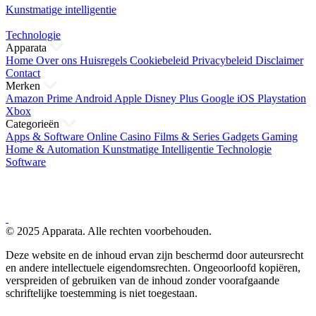
Kunstmatige intelligentie
Technologie
Apparata
Home
Over ons
Huisregels
Cookiebeleid
Privacybeleid
Disclaimer
Contact
Merken
Amazon Prime
Android
Apple
Disney Plus
Google
iOS
Playstation
Xbox
Categorieën
Apps & Software
Online Casino
Films & Series
Gadgets
Gaming
Home & Automation
Kunstmatige Intelligentie
Technologie
Software
© 2025 Apparata. Alle rechten voorbehouden.
Deze website en de inhoud ervan zijn beschermd door auteursrecht
en andere intellectuele eigendomsrechten. Ongeoorloofd kopiëren,
verspreiden of gebruiken van de inhoud zonder voorafgaande
schriftelijke toestemming is niet toegestaan.