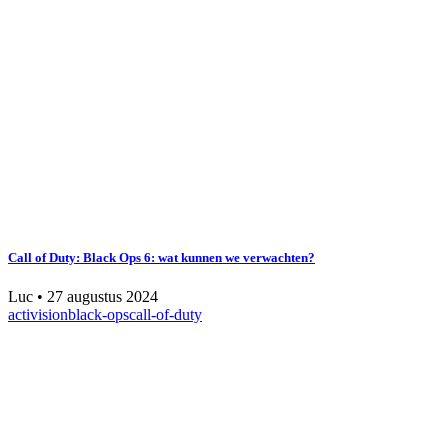
Call of Duty: Black Ops 6: wat kunnen we verwachten?
Luc
•
27 augustus 2024
activision
black-ops
call-of-duty