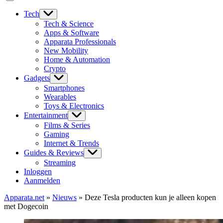
Tech
Tech & Science
Apps & Software
Apparata Professionals
New Mobility
Home & Automation
Crypto
Gadgets
Smartphones
Wearables
Toys & Electronics
Entertainment
Films & Series
Gaming
Internet & Trends
Guides & Reviews
Streaming
Inloggen
Aanmelden
Apparata.net
»
Nieuws
»
Deze Tesla producten kun je alleen kopen
met Dogecoin