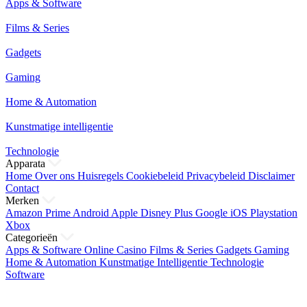
Apps & Software
Films & Series
Gadgets
Gaming
Home & Automation
Kunstmatige intelligentie
Technologie
Apparata
Home
Over ons
Huisregels
Cookiebeleid
Privacybeleid
Disclaimer
Contact
Merken
Amazon Prime
Android
Apple
Disney Plus
Google
iOS
Playstation
Xbox
Categorieën
Apps & Software
Online Casino
Films & Series
Gadgets
Gaming
Home & Automation
Kunstmatige Intelligentie
Technologie
Software