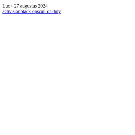
Luc
•
27 augustus 2024
activision
black-ops
call-of-duty