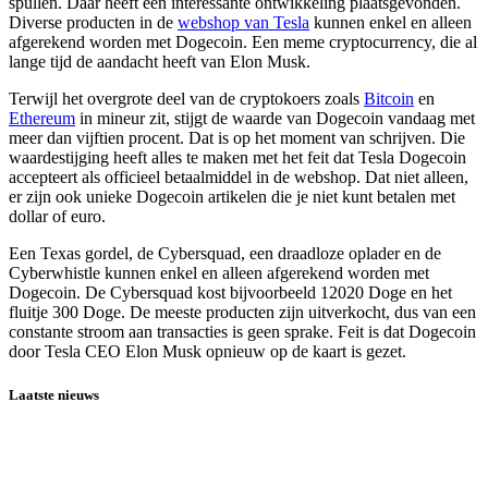
spullen. Daar heeft een interessante ontwikkeling plaatsgevonden.
Diverse producten in de
webshop van Tesla
kunnen enkel en alleen
afgerekend worden met Dogecoin. Een meme cryptocurrency, die al
lange tijd de aandacht heeft van Elon Musk.
Terwijl het overgrote deel van de cryptokoers zoals
Bitcoin
en
Ethereum
in mineur zit, stijgt de waarde van Dogecoin vandaag met
meer dan vijftien procent. Dat is op het moment van schrijven. Die
waardestijging heeft alles te maken met het feit dat Tesla Dogecoin
accepteert als officieel betaalmiddel in de webshop. Dat niet alleen,
er zijn ook unieke Dogecoin artikelen die je niet kunt betalen met
dollar of euro.
Een Texas gordel, de Cybersquad, een draadloze oplader en de
Cyberwhistle kunnen enkel en alleen afgerekend worden met
Dogecoin. De Cybersquad kost bijvoorbeeld 12020 Doge en het
fluitje 300 Doge. De meeste producten zijn uitverkocht, dus van een
constante stroom aan transacties is geen sprake. Feit is dat Dogecoin
door Tesla CEO Elon Musk opnieuw op de kaart is gezet.
Laatste nieuws