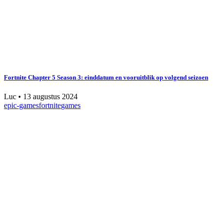
Fortnite Chapter 5 Season 3: einddatum en vooruitblik op volgend seizoen
Luc
•
13 augustus 2024
epic-games
fortnite
games