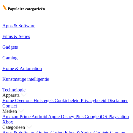
Populaire categorieën
Apps & Software
Films & Series
Gadgets
Gaming
Home & Automation
Kunstmatige intelligentie
Technologie
Apparata
Home
Over ons
Huisregels
Cookiebeleid
Privacybeleid
Disclaimer
Contact
Merken
Amazon Prime
Android
Apple
Disney Plus
Google
iOS
Playstation
Xbox
Categorieën
Apps & Software
Online Casino
Films & Series
Gadgets
Gaming