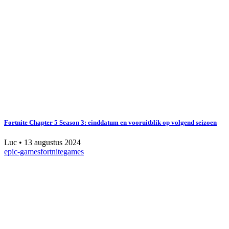
Fortnite Chapter 5 Season 3: einddatum en vooruitblik op volgend seizoen
Luc
•
13 augustus 2024
epic-games
fortnite
games