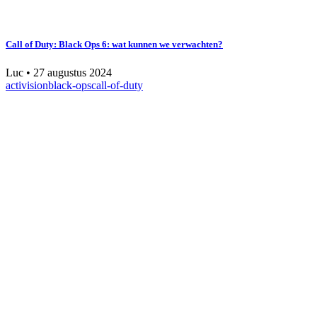
Call of Duty: Black Ops 6: wat kunnen we verwachten?
Luc
•
27 augustus 2024
activision
black-ops
call-of-duty