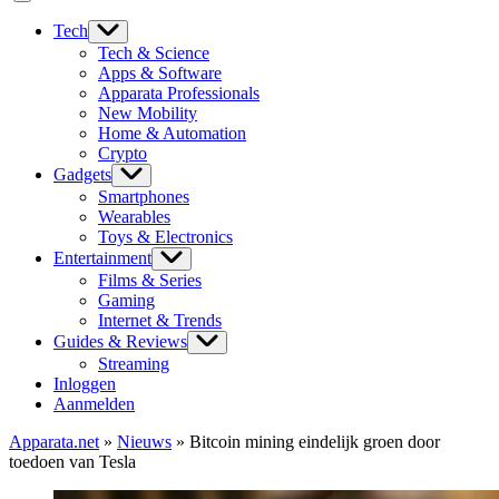
Tech
Tech & Science
Apps & Software
Apparata Professionals
New Mobility
Home & Automation
Crypto
Gadgets
Smartphones
Wearables
Toys & Electronics
Entertainment
Films & Series
Gaming
Internet & Trends
Guides & Reviews
Streaming
Inloggen
Aanmelden
Apparata.net
»
Nieuws
»
Bitcoin mining eindelijk groen door
toedoen van Tesla