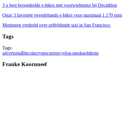
3 x best beoordeelde e-bikes met voorwielmotor bij Decathlon
Onze 3 favoriete tweedehands e-bikes voor maximaal 1.170 euro
Meningen verdeeld over zelfrijdende taxi in San Francisco
Tags
Tags:
advertorial
Bitcoin
cryptocurrency
elon-musk
geld
tesla
Franke Koornneef