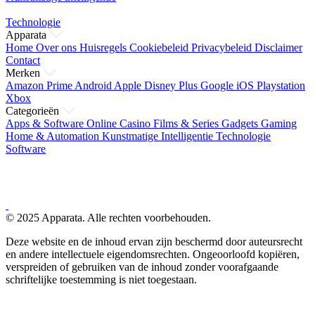
Technologie
Apparata
Home
Over ons
Huisregels
Cookiebeleid
Privacybeleid
Disclaimer
Contact
Merken
Amazon Prime
Android
Apple
Disney Plus
Google
iOS
Playstation
Xbox
Categorieën
Apps & Software
Online Casino
Films & Series
Gadgets
Gaming
Home & Automation
Kunstmatige Intelligentie
Technologie
Software
© 2025 Apparata. Alle rechten voorbehouden.
Deze website en de inhoud ervan zijn beschermd door auteursrecht
en andere intellectuele eigendomsrechten. Ongeoorloofd kopiëren,
verspreiden of gebruiken van de inhoud zonder voorafgaande
schriftelijke toestemming is niet toegestaan.