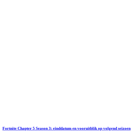
Fortnite Chapter 5 Season 3: einddatum en vooruitblik op volgend seizoen