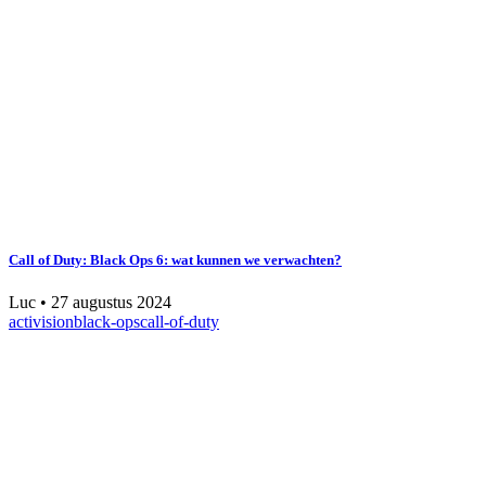
Call of Duty: Black Ops 6: wat kunnen we verwachten?
Luc
•
27 augustus 2024
activision
black-ops
call-of-duty