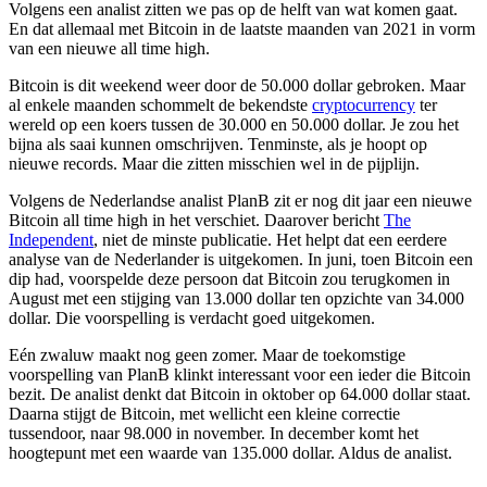
Volgens een analist zitten we pas op de helft van wat komen gaat.
En dat allemaal met Bitcoin in de laatste maanden van 2021 in vorm
van een nieuwe all time high.
Bitcoin is dit weekend weer door de 50.000 dollar gebroken. Maar
al enkele maanden schommelt de bekendste
cryptocurrency
ter
wereld op een koers tussen de 30.000 en 50.000 dollar. Je zou het
bijna als saai kunnen omschrijven. Tenminste, als je hoopt op
nieuwe records. Maar die zitten misschien wel in de pijplijn.
Volgens de Nederlandse analist PlanB zit er nog dit jaar een nieuwe
Bitcoin all time high in het verschiet. Daarover bericht
The
Independent
, niet de minste publicatie. Het helpt dat een eerdere
analyse van de Nederlander is uitgekomen. In juni, toen Bitcoin een
dip had, voorspelde deze persoon dat Bitcoin zou terugkomen in
August met een stijging van 13.000 dollar ten opzichte van 34.000
dollar. Die voorspelling is verdacht goed uitgekomen.
Eén zwaluw maakt nog geen zomer. Maar de toekomstige
voorspelling van PlanB klinkt interessant voor een ieder die Bitcoin
bezit. De analist denkt dat Bitcoin in oktober op 64.000 dollar staat.
Daarna stijgt de Bitcoin, met wellicht een kleine correctie
tussendoor, naar 98.000 in november. In december komt het
hoogtepunt met een waarde van 135.000 dollar. Aldus de analist.