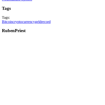
Tags
Tags:
Bitcoin
cryptocurrency
geld
record
RubenPriest