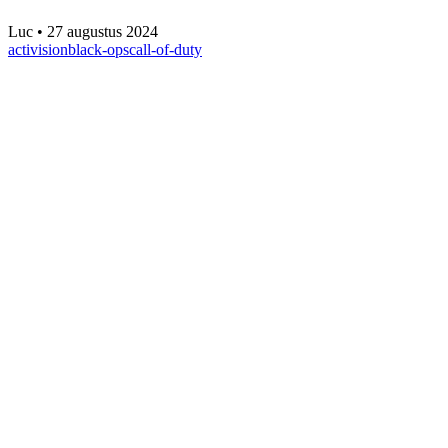
Luc
•
27 augustus 2024
activision
black-ops
call-of-duty