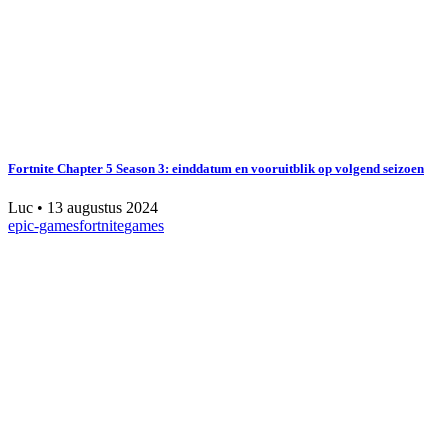
Fortnite Chapter 5 Season 3: einddatum en vooruitblik op volgend seizoen
Luc
•
13 augustus 2024
epic-games
fortnite
games