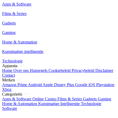
Apps & Software
Films & Series
Gadgets
Gaming
Home & Automation
Kunstmatige intelligentie
Technologie
Apparata
Home
Over ons
Huisregels
Cookiebeleid
Privacybeleid
Disclaimer
Contact
Merken
Amazon Prime
Android
Apple
Disney Plus
Google
iOS
Playstation
Xbox
Categorieën
Apps & Software
Online Casino
Films & Series
Gadgets
Gaming
Home & Automation
Kunstmatige Intelligentie
Technologie
Software