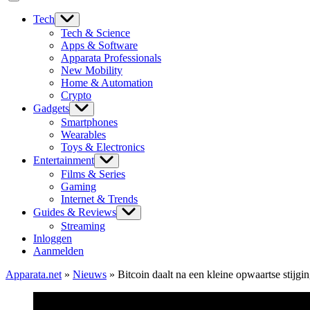
Tech
Tech & Science
Apps & Software
Apparata Professionals
New Mobility
Home & Automation
Crypto
Gadgets
Smartphones
Wearables
Toys & Electronics
Entertainment
Films & Series
Gaming
Internet & Trends
Guides & Reviews
Streaming
Inloggen
Aanmelden
Apparata.net
»
Nieuws
»
Bitcoin daalt na een kleine opwaartse stijgi