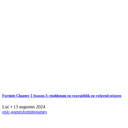
Fortnite Chapter 5 Season 3: einddatum en vooruitblik op volgend seizoen
Luc
•
13 augustus 2024
epic-games
fortnite
games