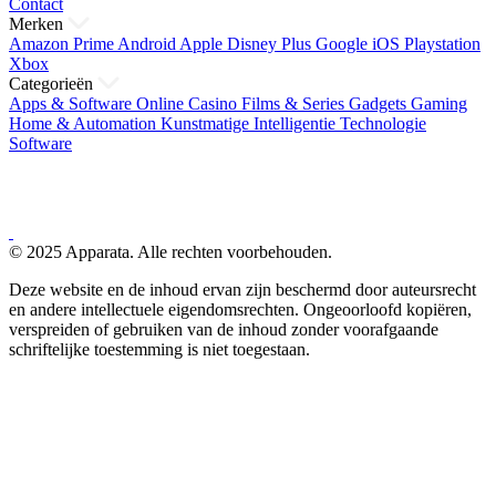
Contact
Merken
Amazon Prime
Android
Apple
Disney Plus
Google
iOS
Playstation
Xbox
Categorieën
Apps & Software
Online Casino
Films & Series
Gadgets
Gaming
Home & Automation
Kunstmatige Intelligentie
Technologie
Software
© 2025 Apparata. Alle rechten voorbehouden.
Deze website en de inhoud ervan zijn beschermd door auteursrecht
en andere intellectuele eigendomsrechten. Ongeoorloofd kopiëren,
verspreiden of gebruiken van de inhoud zonder voorafgaande
schriftelijke toestemming is niet toegestaan.