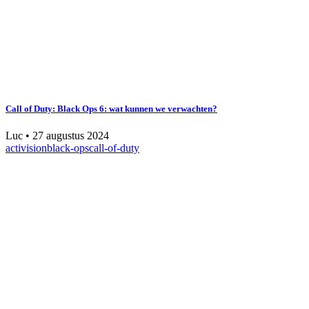
Call of Duty: Black Ops 6: wat kunnen we verwachten?
Luc
•
27 augustus 2024
activision
black-ops
call-of-duty