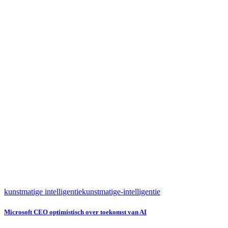
kunstmatige intelligentie
kunstmatige-intelligentie
Microsoft CEO optimistisch over toekomst van AI