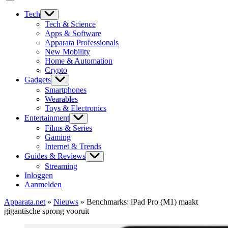
Tech
Tech & Science
Apps & Software
Apparata Professionals
New Mobility
Home & Automation
Crypto
Gadgets
Smartphones
Wearables
Toys & Electronics
Entertainment
Films & Series
Gaming
Internet & Trends
Guides & Reviews
Streaming
Inloggen
Aanmelden
Apparata.net
»
Nieuws
»
Benchmarks: iPad Pro (M1) maakt
gigantische sprong vooruit