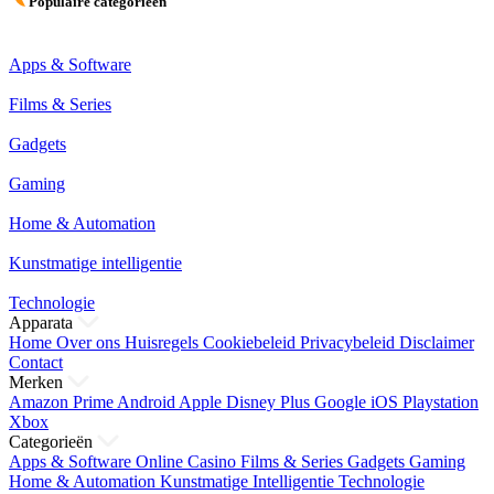
Populaire categorieën
Apps & Software
Films & Series
Gadgets
Gaming
Home & Automation
Kunstmatige intelligentie
Technologie
Apparata
Home
Over ons
Huisregels
Cookiebeleid
Privacybeleid
Disclaimer
Contact
Merken
Amazon Prime
Android
Apple
Disney Plus
Google
iOS
Playstation
Xbox
Categorieën
Apps & Software
Online Casino
Films & Series
Gadgets
Gaming
Home & Automation
Kunstmatige Intelligentie
Technologie