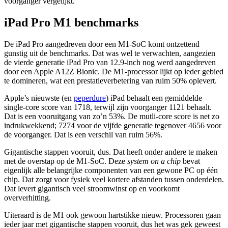
voorganger vergelijkt.
iPad Pro M1 benchmarks
De iPad Pro aangedreven door een M1-SoC komt ontzettend
gunstig uit de benchmarks. Dat was wel te verwachten, aangezien
de vierde generatie iPad Pro van 12.9-inch nog werd aangedreven
door een Apple A12Z Bionic. De M1-processor lijkt op ieder gebied
te domineren, wat een prestatieverbetering van ruim 50% oplevert.
Apple’s nieuwste (en
peperdure
) iPad behaalt een gemiddelde
single-core score van 1718, terwijl zijn voorganger 1121 behaalt.
Dat is een vooruitgang van zo’n 53%. De mutli-core score is net zo
indrukwekkend; 7274 voor de vijfde generatie tegenover 4656 voor
de voorganger. Dat is een verschil van ruim 56%.
Gigantische stappen vooruit, dus. Dat heeft onder andere te maken
met de overstap op de M1-SoC. Deze
system on a chip
bevat
eigenlijk alle belangrijke componenten van een gewone PC op één
chip. Dat zorgt voor fysiek veel kortere afstanden tussen onderdelen.
Dat levert gigantisch veel stroomwinst op en voorkomt
oververhitting.
Uiteraard is de M1 ook gewoon hartstikke nieuw. Processoren gaan
ieder jaar met gigantische stappen vooruit, dus het was gek geweest