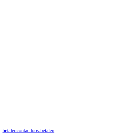
betalen
contactloos-betalen