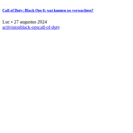
Call of Duty: Black Ops 6: wat kunnen we verwachten?
Luc
•
27 augustus 2024
activision
black-ops
call-of-duty