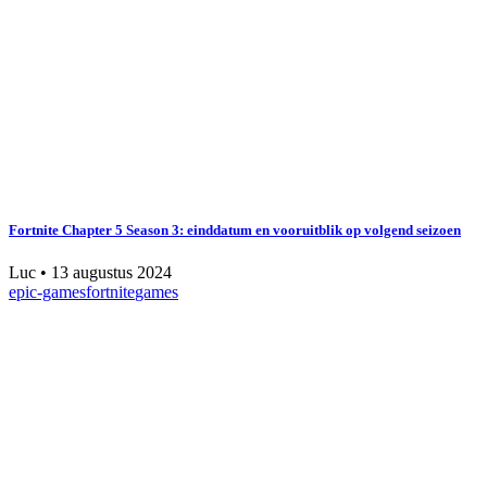
Fortnite Chapter 5 Season 3: einddatum en vooruitblik op volgend seizoen
Luc
•
13 augustus 2024
epic-games
fortnite
games