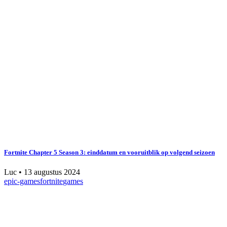
Fortnite Chapter 5 Season 3: einddatum en vooruitblik op volgend seizoen
Luc
•
13 augustus 2024
epic-games
fortnite
games