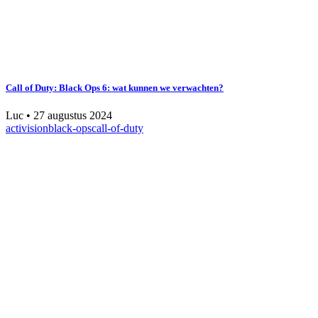
Call of Duty: Black Ops 6: wat kunnen we verwachten?
Luc
•
27 augustus 2024
activision
black-ops
call-of-duty