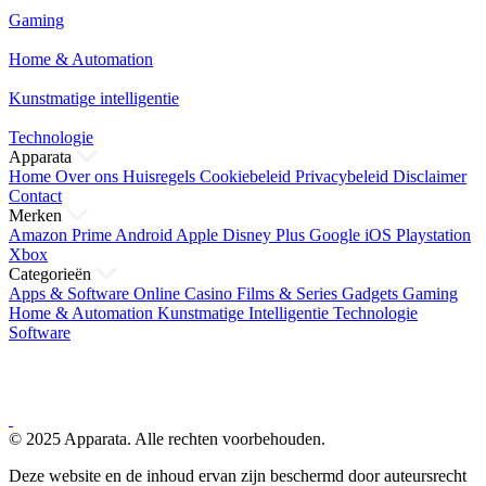
Gaming
Home & Automation
Kunstmatige intelligentie
Technologie
Apparata
Home
Over ons
Huisregels
Cookiebeleid
Privacybeleid
Disclaimer
Contact
Merken
Amazon Prime
Android
Apple
Disney Plus
Google
iOS
Playstation
Xbox
Categorieën
Apps & Software
Online Casino
Films & Series
Gadgets
Gaming
Home & Automation
Kunstmatige Intelligentie
Technologie
Software
© 2025 Apparata. Alle rechten voorbehouden.
Deze website en de inhoud ervan zijn beschermd door auteursrecht