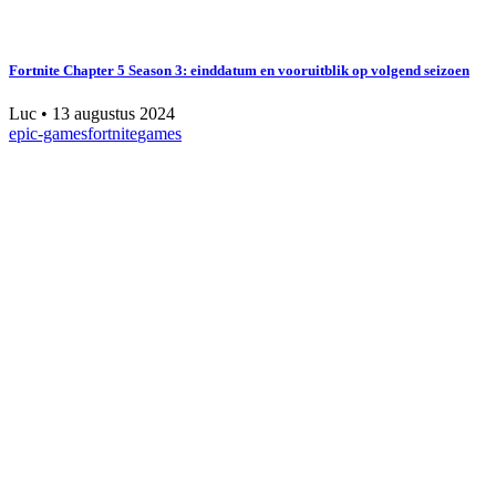
Fortnite Chapter 5 Season 3: einddatum en vooruitblik op volgend seizoen
Luc
•
13 augustus 2024
epic-games
fortnite
games