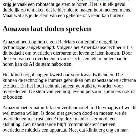
krijg je vaak een robotachtige stem te horen. Het is in elk geval
duidelijk op te maken dat je hier niet te maken hebt met een mens.
Maar wat als je de stem van een geliefde of vriend kan horen?
Amazon laat doden spreken
Amazon heeft op hun eigen Re:Mars conferentie dergelijke
technologie aangekondigd. Volgens het Amerikaanse techbedrijf is
dit bedacht om overleden dierbaren tot leven te laten komen. Door
de stem van een overledenen voor slechts enkele minuten aan te
horen kan de AI de stem nabootsen.
Het klinkt nogal eng en kwetsbaar voor kwaadwillenden. Die
kunnen de technologie immers gebruiken om nabestaanden achterna
te zitten. En het hoeft echt niet alleen gebruikt te worden voor
overledenen. De stem van een nog levend persoon is immers ook na
te bootsen.
Amazon ziet er natuurlijk een verdienmodel in. De vraag is of we dit
wel moeten willen. Is dood niet gewoon dood en moeten we de
overledenen met rust laten? Op deze manier is er nooit een
afsluiting. Een nabestaande blijft ‘communiceren’ met een
overledene middels een apparaat. Nee, dat klinkt erg eng en raar.