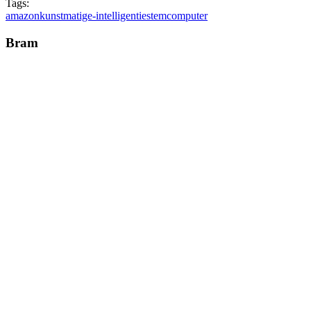
Tags:
amazon
kunstmatige-intelligentie
stemcomputer
Bram