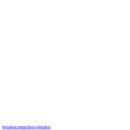
betalen
contactloos-betalen