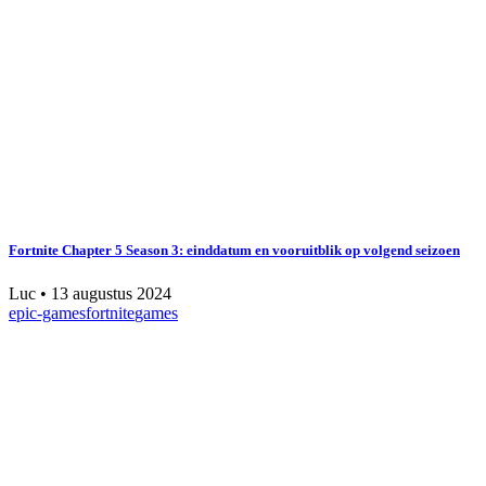
Fortnite Chapter 5 Season 3: einddatum en vooruitblik op volgend seizoen
Luc
•
13 augustus 2024
epic-games
fortnite
games