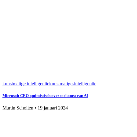
kunstmatige intelligentie
kunstmatige-intelligentie
Microsoft CEO optimistisch over toekomst van AI
Martin Scholten
•
19 januari 2024