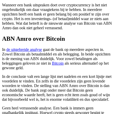
Wanneer een bank uitspraken doet over cryptocurrency is het niet
ongebruikelijk om daar vraagtekens bij te hebben. In meerdere
opzichten heeft een bank er geen belang bij om positief te zijn over
crypto. Het is een investerings- (of betaal)middel waar ze niets aan
hebben. Wat dat betreft is de nieuwste analyse van Bitcoin van ABN
Amro dan ook niet geheel verrassend.
ABN Amro over Bitcoin
In
de uitgebreide analyse
gaat de bank op meerdere aspecten in.
Zowel Bitcoin als betaalmiddel en als belegging. In beide opzichten
is de mening van ABN duidelijk. Voor zowel betalingen als
beleggingen geloven ze niet in
Bitcoin
als serieus alternatief op het
gewone geld.
In de conclusie valt een lange lijst met nadelen en een kort lijstje met
voordelen te vinden. En zelfs in die voordelen zijn geen lovende
woorden te vinden. De stelling van ABN Amro over Bitcoin is dan
ook duidelijk. De bank zegt onder meer dat Bitcoin geen
economische waarde heeft, het is geen echt item zoals goud of wijn
dat bijvoorbeeld wel is, het is enorme volatiliteit en dus speculatief.
Geen heel verrassende analyse. Een bank is immers geen
onafhankelijk instituut. Hoewel crypto steeds gewoner begint te