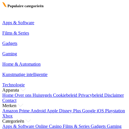
Populaire categorieën
Apps & Software
Films & Series
Gadgets
Gaming
Home & Automation
Kunstmatige intelligentie
Technologie
Apparata
Home
Over ons
Huisregels
Cookiebeleid
Privacybeleid
Disclaimer
Contact
Merken
Amazon Prime
Android
Apple
Disney Plus
Google
iOS
Playstation
Xbox
Categorieën
Apps & Software
Online Casino
Films & Series
Gadgets
Gaming