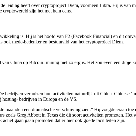
 de leiding heeft over cryptoproject Diem, voorheen Libra. Hij is van 
e cryptowereld zijn het met hem eens.
ikkeling is. Hij is het hoofd van F2 (Facebook Financial) en dit omva
 is ook mede-bedenker en bestuurslid van het cryptoproject Diem.
l van China op Bitcoin- mining niet zo erg is. Het zou even een dipje 
e bedrijven verhuizen hun activiteiten natuurlijk uit China. Chinese ‘
 hosting- bedrijven in Europa en de VS.
nde maanden een dramatische verschuiving zien.” Hij voegde eraan toe
zoals Greg Abbott in Texas die dit soort activiteiten promoten. Het wo
 actief gaan gaan promoten dat er hier ook goede faciliteiten zijn.