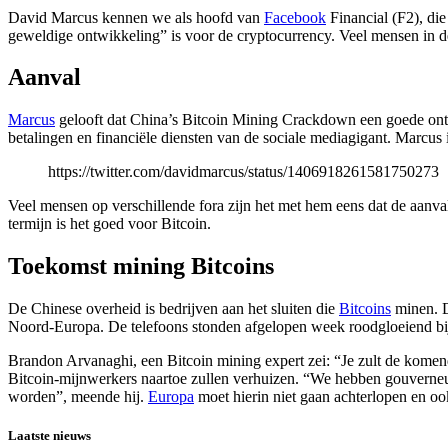
David Marcus kennen we als hoofd van
Facebook
Financial (F2), die
geweldige ontwikkeling” is voor de cryptocurrency. Veel mensen in d
Aanval
Marcus
gelooft dat China’s Bitcoin Mining Crackdown een goede ontw
betalingen en financiële diensten van de sociale mediagigant. Marcus
https://twitter.com/davidmarcus/status/1406918261581750273
Veel mensen op verschillende fora zijn het met hem eens dat de aanva
termijn is het goed voor Bitcoin.
Toekomst mining Bitcoins
De Chinese overheid is bedrijven aan het sluiten die
Bitcoins
minen. D
Noord-Europa. De telefoons stonden afgelopen week roodgloeiend bij
Brandon Arvanaghi, een Bitcoin mining expert zei: “Je zult de kome
Bitcoin-mijnwerkers naartoe zullen verhuizen. “We hebben gouverneurs 
worden”, meende hij.
Europa
moet hierin niet gaan achterlopen en ook
Laatste nieuws