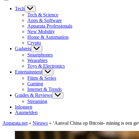
Tech
Tech & Science
Apps & Software
Apparata Professionals
New Mobility
Home & Automation
Crypto
Gadgets
Smartphones
Wearables
Toys & Electronics
Entertainment
Films & Series
Gaming
Internet & Trends
Guides & Reviews
Streaming
Inloggen
Aanmelden
Apparata.net
»
Nieuws
»
‘Aanval China op Bitcoin- mining is een ge