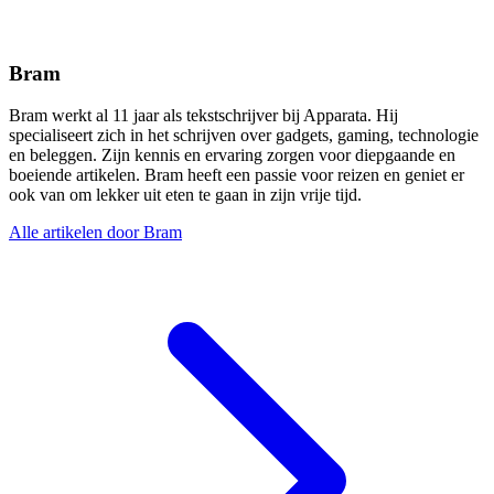
Bram
Bram werkt al 11 jaar als tekstschrijver bij Apparata. Hij
specialiseert zich in het schrijven over gadgets, gaming, technologie
en beleggen. Zijn kennis en ervaring zorgen voor diepgaande en
boeiende artikelen. Bram heeft een passie voor reizen en geniet er
ook van om lekker uit eten te gaan in zijn vrije tijd.
Alle artikelen door Bram