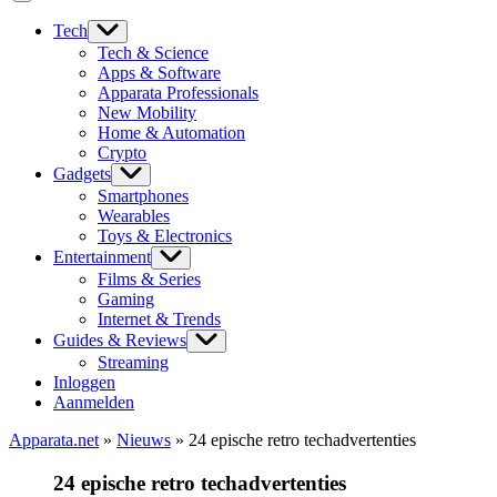
Tech
Tech & Science
Apps & Software
Apparata Professionals
New Mobility
Home & Automation
Crypto
Gadgets
Smartphones
Wearables
Toys & Electronics
Entertainment
Films & Series
Gaming
Internet & Trends
Guides & Reviews
Streaming
Inloggen
Aanmelden
Apparata.net
»
Nieuws
»
24 epische retro techadvertenties
24 epische retro techadvertenties