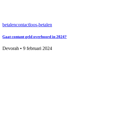
betalen
contactloos-betalen
Gaat contant geld overboord in 2024?
Devorah
•
9 februari 2024