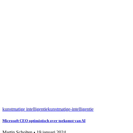
kunstmatige intelligentie
kunstmatige-intelligentie
Microsoft CEO optimistisch over toekomst van AI
Martin Scholten
•
19 januari 2024