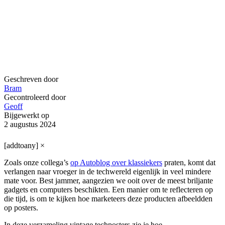
Geschreven door
Bram
Gecontroleerd door
Geoff
Bijgewerkt op
2 augustus 2024
[addtoany]
×
Zoals onze collega’s
op Autoblog over klassiekers
praten, komt dat
verlangen naar vroeger in de techwereld eigenlijk in veel mindere
mate voor. Best jammer, aangezien we ooit over de meest briljante
gadgets en computers beschikten. Een manier om te reflecteren op
die tijd, is om te kijken hoe marketeers deze producten afbeeldden
op posters.
In deze verzameling vintage techposters zie je hoe