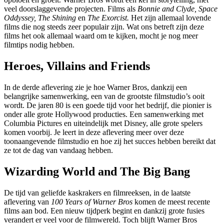
veel doorslaggevende projecten. Films als
Bonnie and Clyde, Space
Oddyssey, The Shining
en
The Exorcist.
Het zijn allemaal lovende
films die nog steeds zeer populair zijn. Wat ons betreft zijn deze
films het ook allemaal waard om te kijken, mocht je nog meer
filmtips nodig hebben.
Heroes, Villains and Friends
In de derde aflevering zie je hoe Warner Bros, dankzij een
belangrijke samenwerking, een van de grootste filmstudio’s ooit
wordt. De jaren 80 is een goede tijd voor het bedrijf, die pionier is
onder alle grote Hollywood producties. Een samenwerking met
Columbia Pictures en uiteindelijk met Disney, alle grote spelers
komen voorbij. Je leert in deze aflevering meer over deze
toonaangevende filmstudio en hoe zij het succes hebben bereikt dat
ze tot de dag van vandaag hebben.
Wizarding World and The Big Bang
De tijd van geliefde kaskrakers en filmreeksen, in de laatste
aflevering van
100 Years of Warner Bros
komen de meest recente
films aan bod. Een nieuw tijdperk begint en dankzij grote fusies
verandert er veel voor de filmwereld. Toch blijft Warner Bros