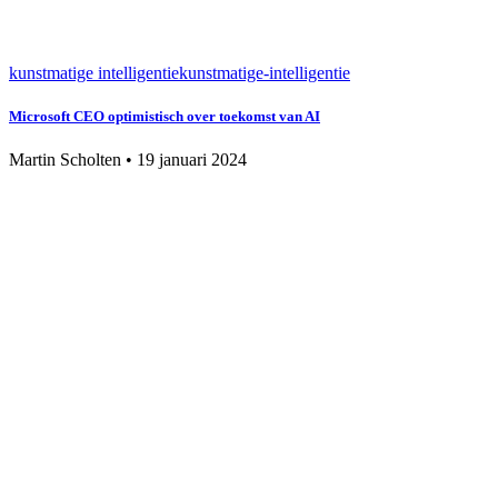
kunstmatige intelligentie
kunstmatige-intelligentie
Microsoft CEO optimistisch over toekomst van AI
Martin Scholten
•
19 januari 2024