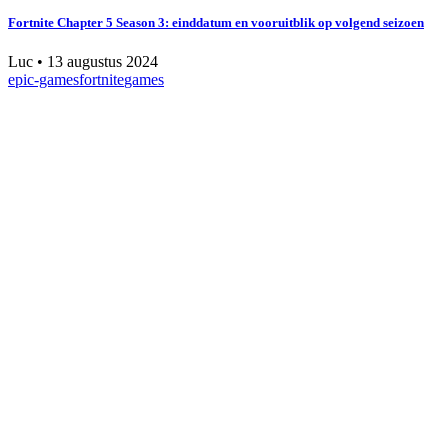
Fortnite Chapter 5 Season 3: einddatum en vooruitblik op volgend seizoen
Luc
•
13 augustus 2024
epic-games
fortnite
games