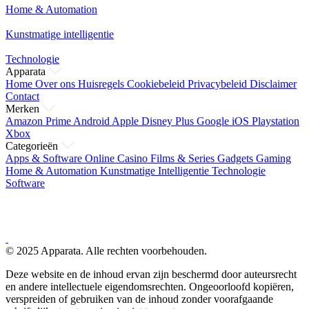
Home & Automation
Kunstmatige intelligentie
Technologie
Apparata
Home
Over ons
Huisregels
Cookiebeleid
Privacybeleid
Disclaimer
Contact
Merken
Amazon Prime
Android
Apple
Disney Plus
Google
iOS
Playstation
Xbox
Categorieën
Apps & Software
Online Casino
Films & Series
Gadgets
Gaming
Home & Automation
Kunstmatige Intelligentie
Technologie
Software
© 2025 Apparata. Alle rechten voorbehouden.
Deze website en de inhoud ervan zijn beschermd door auteursrecht
en andere intellectuele eigendomsrechten. Ongeoorloofd kopiëren,
verspreiden of gebruiken van de inhoud zonder voorafgaande