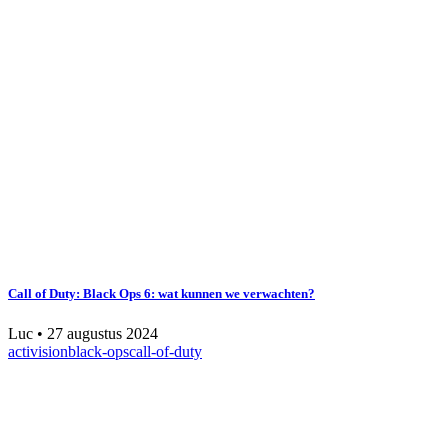
Call of Duty: Black Ops 6: wat kunnen we verwachten?
Luc
•
27 augustus 2024
activision
black-ops
call-of-duty