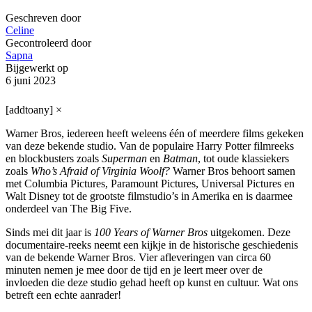
Geschreven door
Celine
Gecontroleerd door
Sapna
Bijgewerkt op
6 juni 2023
[addtoany]
×
Warner Bros, iedereen heeft weleens één of meerdere films gekeken
van deze bekende studio. Van de populaire Harry Potter filmreeks
en blockbusters zoals
Superman
en
Batman
, tot oude klassiekers
zoals
Who’s Afraid of Virginia Woolf?
Warner Bros behoort samen
met Columbia Pictures, Paramount Pictures, Universal Pictures en
Walt Disney tot de grootste filmstudio’s in Amerika en is daarmee
onderdeel van The Big Five.
Sinds mei dit jaar is
100 Years of Warner Bros
uitgekomen. Deze
documentaire-reeks neemt een kijkje in de historische geschiedenis
van de bekende Warner Bros. Vier afleveringen van circa 60
minuten nemen je mee door de tijd en je leert meer over de
invloeden die deze studio gehad heeft op kunst en cultuur. Wat ons
betreft een echte aanrader!