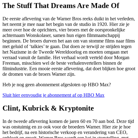
The Stuff That Dreams Are Made Of
De eerste aflevering van de Warner Bros reeks duikt in het verleden,
het neemt je mee naar het begin van de studio in 1920. Hier zie je
meer over hoe de oprichters, vier broers met de oorspronkelijke
achternaam Wonskolaser, samen hun eigen filmmaatschappij
beginnen. De broers durven het aan om van stomme films naar films
met geluid of ‘talkies’ te gaan. Dat doen ze terwijl ze strijden tegen
het Nazisme in de Tweede Wereldoorlog en moeten omgaan met
verraad vanuit de familie. Het verhaal wordt verteld door Morgan
Freeman, misschien wel de beste verhalenvertellers binnen de
filmindustrie. Een mooie eerste aflevering, dat doet blijken hoe groot
de dromen van de broers Warner zijn.
Heb je nog geen abonnement afgesloten op HBO Max?
Sluit hier eenvoudig je abonnement af op HBO Max
Clint, Kubrick & Kryptonite
In de tweede aflevering komen de jaren 60 en 70 aan bod. Deze tijd
was onstuimig en zo ook voor de broeders Warner. Hier zie je hoe
het bedrijf, na een historische verkoop en verandering van CEO,
opbloeit en groeit. Warner Bros wordt een kei in storytelling, met