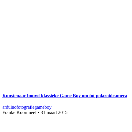
Kunstenaar bouwt klassieke Game Boy om tot polaroidcamera
arduino
fotografie
gameboy
Franke Koornneef
•
31 maart 2015