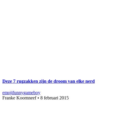
Deze 7 rugzakken zijn de droom van elke nerd
emoji
funny
gameboy
Franke Koornneef
•
8 februari 2015