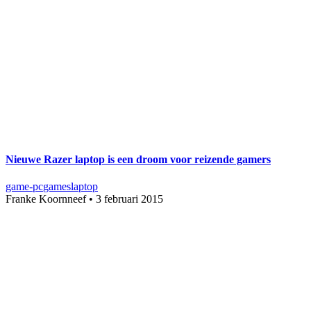
Nieuwe Razer laptop is een droom voor reizende gamers
game-pc
games
laptop
Franke Koornneef
•
3 februari 2015