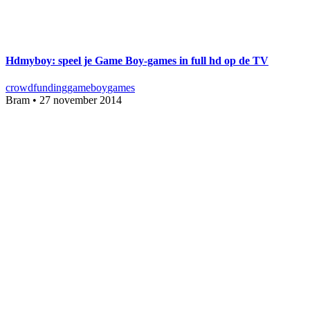
Hdmyboy: speel je Game Boy-games in full hd op de TV
crowdfunding
gameboy
games
Bram
•
27 november 2014