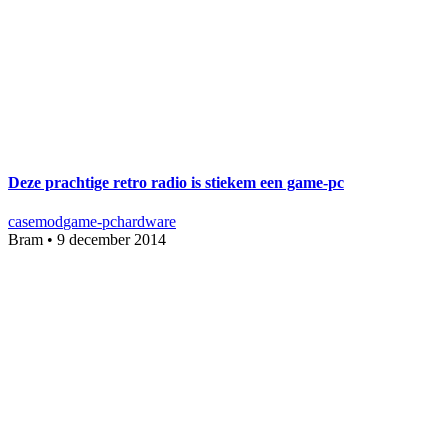
Deze prachtige retro radio is stiekem een game-pc
casemod
game-pc
hardware
Bram
•
9 december 2014