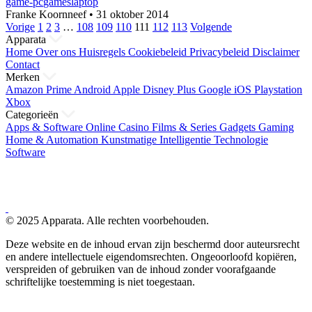
game-pc
games
laptop
Franke Koornneef
•
31 oktober 2014
Berichten
Vorige
1
2
3
…
108
109
110
111
112
113
Volgende
Apparata
paginering
Home
Over ons
Huisregels
Cookiebeleid
Privacybeleid
Disclaimer
Contact
Merken
Amazon Prime
Android
Apple
Disney Plus
Google
iOS
Playstation
Xbox
Categorieën
Apps & Software
Online Casino
Films & Series
Gadgets
Gaming
Home & Automation
Kunstmatige Intelligentie
Technologie
Software
© 2025 Apparata. Alle rechten voorbehouden.
Deze website en de inhoud ervan zijn beschermd door auteursrecht
en andere intellectuele eigendomsrechten. Ongeoorloofd kopiëren,
verspreiden of gebruiken van de inhoud zonder voorafgaande
schriftelijke toestemming is niet toegestaan.