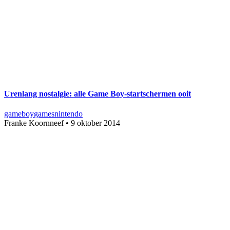
Urenlang nostalgie: alle Game Boy-startschermen ooit
gameboy
games
nintendo
Franke Koornneef
•
9 oktober 2014