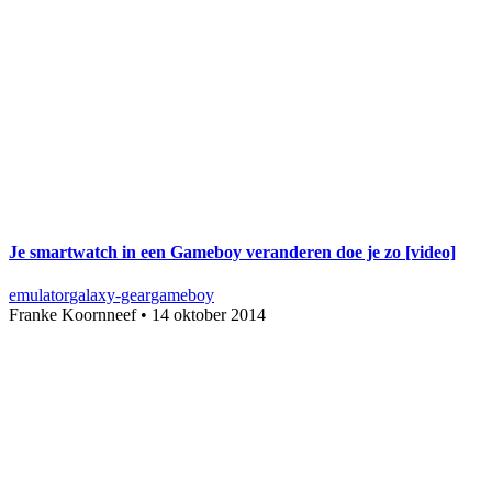
Je smartwatch in een Gameboy veranderen doe je zo [video]
emulator
galaxy-gear
gameboy
Franke Koornneef
•
14 oktober 2014