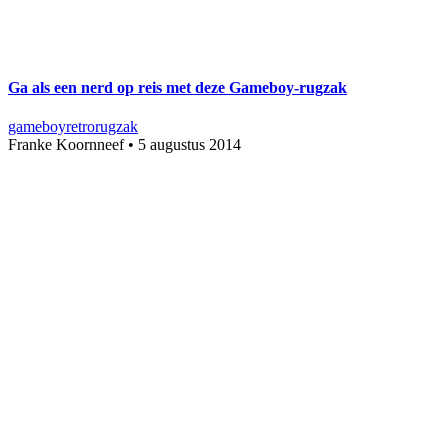
Ga als een nerd op reis met deze Gameboy-rugzak
gameboy
retro
rugzak
Franke Koornneef
•
5 augustus 2014