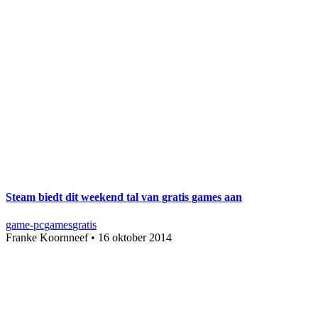
Steam biedt dit weekend tal van gratis games aan
game-pc
games
gratis
Franke Koornneef
•
16 oktober 2014