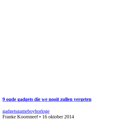
9 oude gadgets die we nooit zullen vergeten
gadgets
gameboy
horloge
Franke Koornneef
•
16 oktober 2014