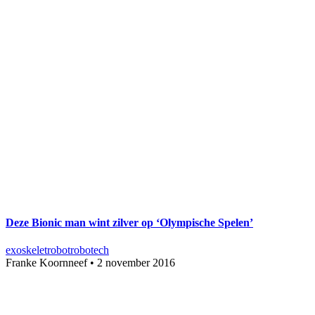
Deze Bionic man wint zilver op ‘Olympische Spelen’
exoskelet
robot
robotech
Franke Koornneef
•
2 november 2016