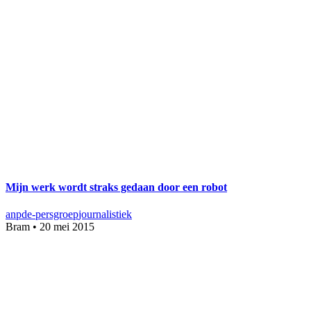
Mijn werk wordt straks gedaan door een robot
anp
de-persgroep
journalistiek
Bram
•
20 mei 2015