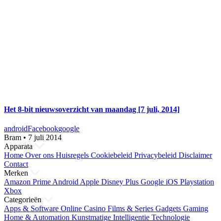
Het 8-bit nieuwsoverzicht van maandag [7 juli, 2014]
android
Facebook
google
Bram
•
7 juli 2014
Apparata
Home
Over ons
Huisregels
Cookiebeleid
Privacybeleid
Disclaimer
Contact
Merken
Amazon Prime
Android
Apple
Disney Plus
Google
iOS
Playstation
Xbox
Categorieën
Apps & Software
Online Casino
Films & Series
Gadgets
Gaming
Home & Automation
Kunstmatige Intelligentie
Technologie