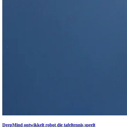
DeepMind ontwikkelt robot die tafeltennis speelt