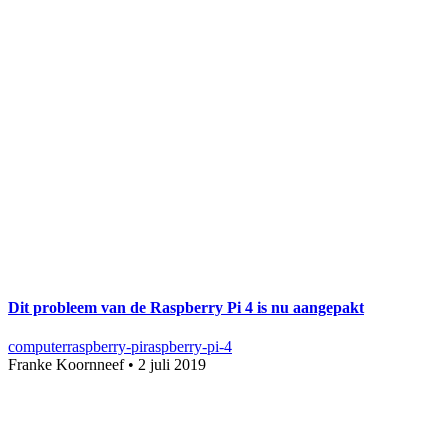
Dit probleem van de Raspberry Pi 4 is nu aangepakt
computer
raspberry-pi
raspberry-pi-4
Franke Koornneef
•
2 juli 2019