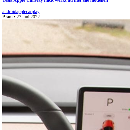
Tesla Apple CarPlay hack werkt nu met alle modellen
android
apple
carplay
Bram
•
27 juni 2022