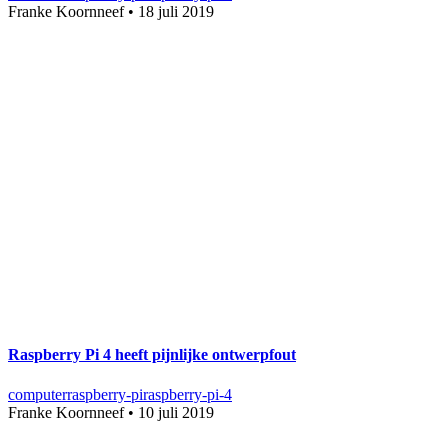
Franke Koornneef
•
18 juli 2019
Raspberry Pi 4 heeft pijnlijke ontwerpfout
computer
raspberry-pi
raspberry-pi-4
Franke Koornneef
•
10 juli 2019