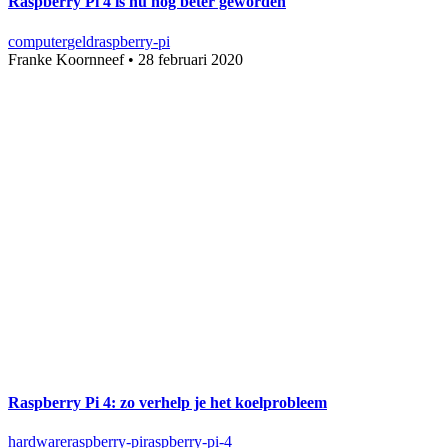
Raspberry Pi 4 is nu nog beter geworden
computer
geld
raspberry-pi
Franke Koornneef
•
28 februari 2020
Raspberry Pi 4: zo verhelp je het koelprobleem
hardware
raspberry-pi
raspberry-pi-4