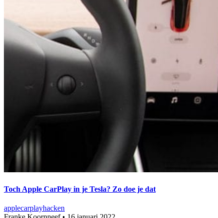
Toch Apple CarPlay in je Tesla? Zo doe je dat
apple
carplay
hacken
Franke Koornneef
•
16 januari 2022