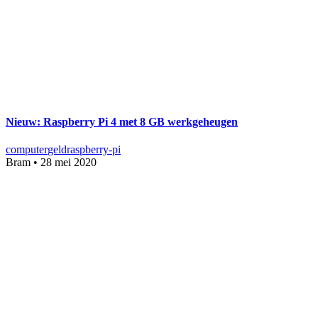
Nieuw: Raspberry Pi 4 met 8 GB werkgeheugen
computer
geld
raspberry-pi
Bram
•
28 mei 2020