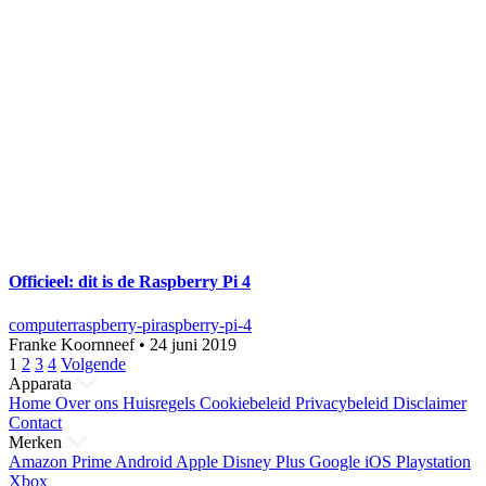
Officieel: dit is de Raspberry Pi 4
computer
raspberry-pi
raspberry-pi-4
Franke Koornneef
•
24 juni 2019
Berichten
1
2
3
4
Volgende
Apparata
paginering
Home
Over ons
Huisregels
Cookiebeleid
Privacybeleid
Disclaimer
Contact
Merken
Amazon Prime
Android
Apple
Disney Plus
Google
iOS
Playstation
Xbox