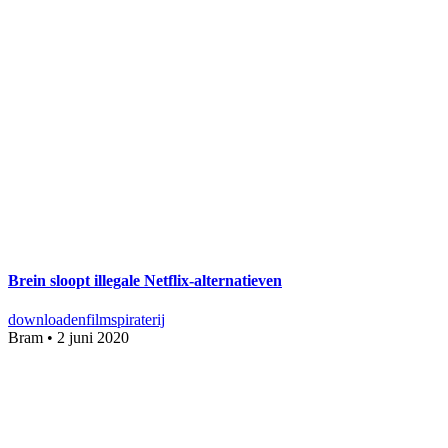
Brein sloopt illegale Netflix-alternatieven
downloaden
films
piraterij
Bram
•
2 juni 2020