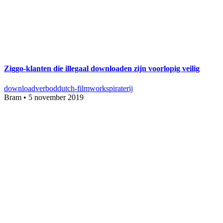
Ziggo-klanten die illegaal downloaden zijn voorlopig veilig
downloadverbod
dutch-filmworks
piraterij
Bram
•
5 november 2019