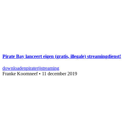
Pirate Bay lanceert eigen (gratis, illegale) streamingdienst!
downloaden
piraterij
streaming
Franke Koornneef
•
11 december 2019