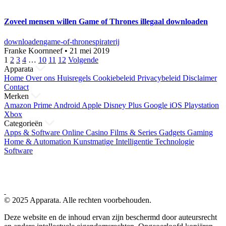
Zoveel mensen willen Game of Thrones illegaal downloaden
downloaden
game-of-thrones
piraterij
Franke Koornneef
•
21 mei 2019
Berichten
1
2
3
4
…
10
11
12
Volgende
Apparata
paginering
Home
Over ons
Huisregels
Cookiebeleid
Privacybeleid
Disclaimer
Contact
Merken
Amazon Prime
Android
Apple
Disney Plus
Google
iOS
Playstation
Xbox
Categorieën
Apps & Software
Online Casino
Films & Series
Gadgets
Gaming
Home & Automation
Kunstmatige Intelligentie
Technologie
Software
© 2025 Apparata. Alle rechten voorbehouden.
Deze website en de inhoud ervan zijn beschermd door auteursrecht