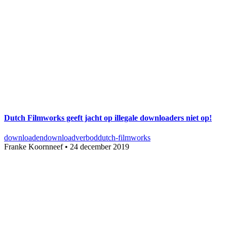
Dutch Filmworks geeft jacht op illegale downloaders niet op!
downloaden
downloadverbod
dutch-filmworks
Franke Koornneef
•
24 december 2019