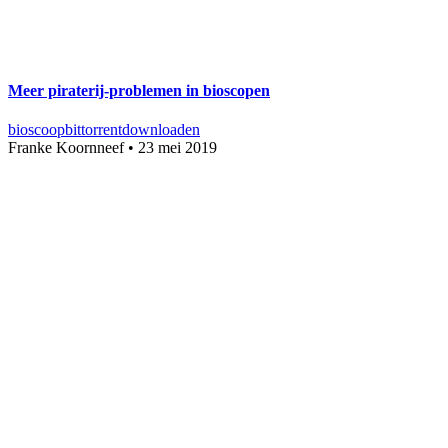
Meer piraterij-problemen in bioscopen
bioscoop
bittorrent
downloaden
Franke Koornneef
•
23 mei 2019