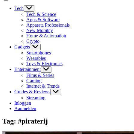
Tech
Tech & Science
Apps & Software
Apparata Professionals
New Mobility
Home & Automation
Crypto
Gadgets
Smartphones
Wearables
Toys & Electronics
Entertainment
Films & Series
Gaming
Internet & Trends
Guides & Reviews
Streaming
Inloggen
Aanmelden
Tag:
#piraterij