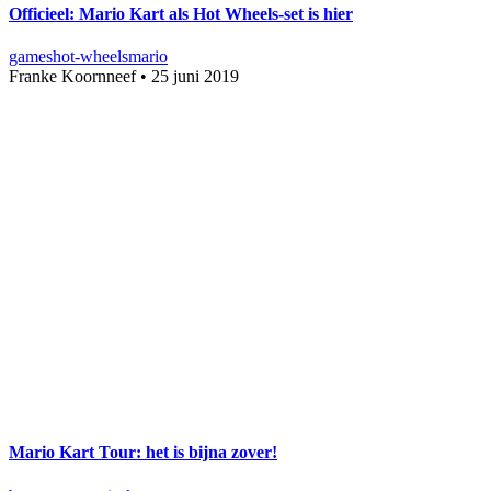
Officieel: Mario Kart als Hot Wheels-set is hier
games
hot-wheels
mario
Franke Koornneef
•
25 juni 2019
Mario Kart Tour: het is bijna zover!