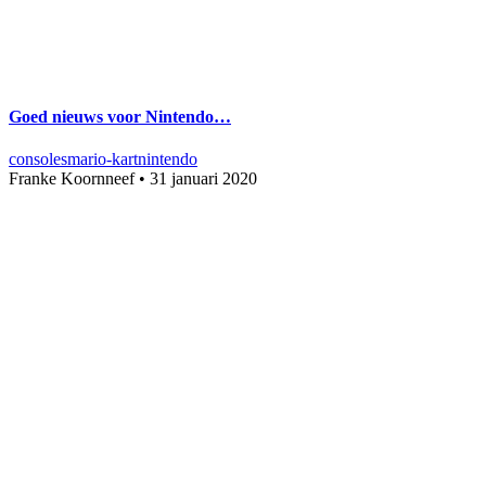
Goed nieuws voor Nintendo…
consoles
mario-kart
nintendo
Franke Koornneef
•
31 januari 2020