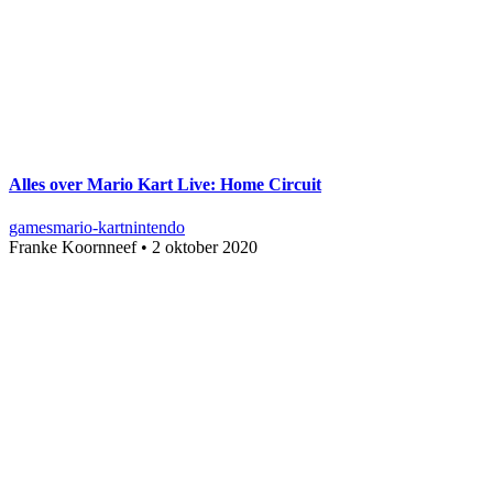
Alles over Mario Kart Live: Home Circuit
games
mario-kart
nintendo
Franke Koornneef
•
2 oktober 2020