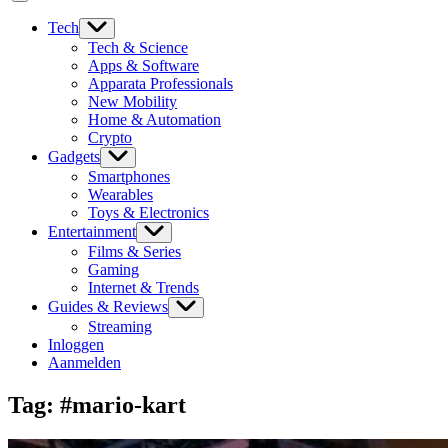
Tech
Tech & Science
Apps & Software
Apparata Professionals
New Mobility
Home & Automation
Crypto
Gadgets
Smartphones
Wearables
Toys & Electronics
Entertainment
Films & Series
Gaming
Internet & Trends
Guides & Reviews
Streaming
Inloggen
Aanmelden
Tag:
#mario-kart