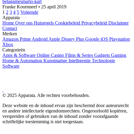
beta
games
mario-kart
Franke Koornneef
•
25 april 2019
Berichten
1
2
3
4
5
Volgende
Apparata
paginering
Home
Over ons
Huisregels
Cookiebeleid
Privacybeleid
Disclaimer
Contact
Merken
Amazon Prime
Android
Apple
Disney Plus
Google
iOS
Playstation
Xbox
Categorieën
Apps & Software
Online Casino
Films & Series
Gadgets
Gaming
Home & Automation
Kunstmatige Intelligentie
Technologie
Software
© 2025 Apparata. Alle rechten voorbehouden.
Deze website en de inhoud ervan zijn beschermd door auteursrecht
en andere intellectuele eigendomsrechten. Ongeoorloofd kopiëren,
verspreiden of gebruiken van de inhoud zonder voorafgaande
schriftelijke toestemming is niet toegestaan.