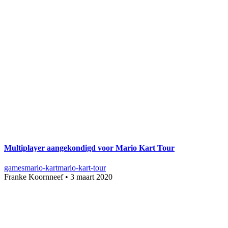
Multiplayer aangekondigd voor Mario Kart Tour
games
mario-kart
mario-kart-tour
Franke Koornneef
•
3 maart 2020