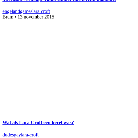
engeland
games
lara-croft
Bram
•
13 november 2015
Wat als Lara Croft een kerel was?
dudes
gay
lara-croft