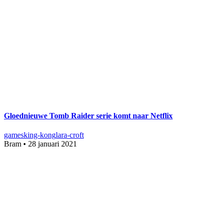
Gloednieuwe Tomb Raider serie komt naar Netflix
games
king-kong
lara-croft
Bram
•
28 januari 2021