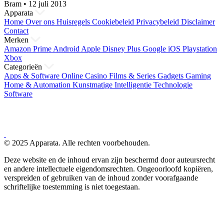
Bram
•
12 juli 2013
Apparata
Home
Over ons
Huisregels
Cookiebeleid
Privacybeleid
Disclaimer
Contact
Merken
Amazon Prime
Android
Apple
Disney Plus
Google
iOS
Playstation
Xbox
Categorieën
Apps & Software
Online Casino
Films & Series
Gadgets
Gaming
Home & Automation
Kunstmatige Intelligentie
Technologie
Software
© 2025 Apparata. Alle rechten voorbehouden.
Deze website en de inhoud ervan zijn beschermd door auteursrecht
en andere intellectuele eigendomsrechten. Ongeoorloofd kopiëren,
verspreiden of gebruiken van de inhoud zonder voorafgaande
schriftelijke toestemming is niet toegestaan.