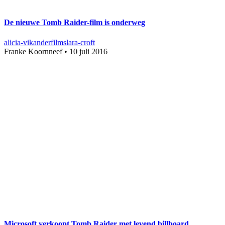
De nieuwe Tomb Raider-film is onderweg
alicia-vikander
films
lara-croft
Franke Koornneef
•
10 juli 2016
Microsoft verkoopt Tomb Raider met levend billboard