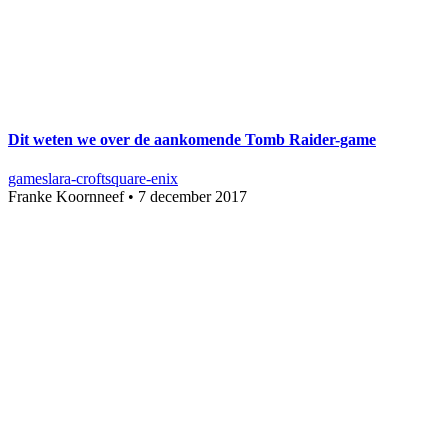
Dit weten we over de aankomende Tomb Raider-game
games
lara-croft
square-enix
Franke Koornneef
•
7 december 2017