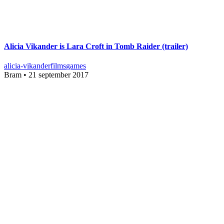
Alicia Vikander is Lara Croft in Tomb Raider (trailer)
alicia-vikander
films
games
Bram
•
21 september 2017