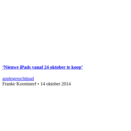
‘Nieuwe iPads vanaf 24 oktober te koop’
apple
gerucht
ipad
Franke Koornneef
•
14 oktober 2014