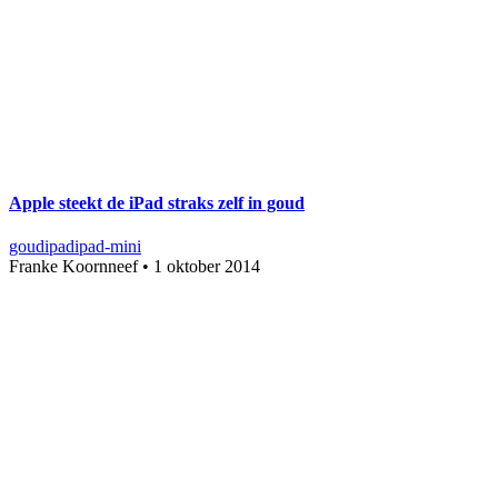
Apple steekt de iPad straks zelf in goud
goud
ipad
ipad-mini
Franke Koornneef
•
1 oktober 2014