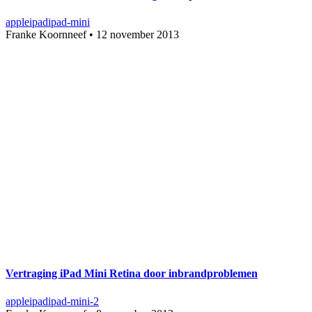
apple
ipad
ipad-mini
Franke Koornneef
•
12 november 2013
Vertraging iPad Mini Retina door inbrandproblemen
apple
ipad
ipad-mini-2