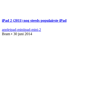
iPad 2 (2011) nog steeds populairste iPad
apple
ipad-mini
ipad-mini-2
Bram
•
30 juni 2014