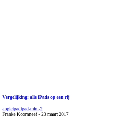
Vergelijking: alle iPads op een rij
apple
ipad
ipad-mini-2
Franke Koornneef
•
23 maart 2017