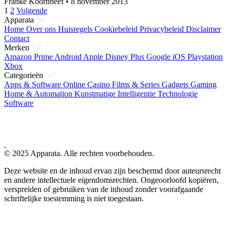
Franke Koornneef
•
8 november 2013
Berichten
1
2
Volgende
Apparata
paginering
Home
Over ons
Huisregels
Cookiebeleid
Privacybeleid
Disclaimer
Contact
Merken
Amazon Prime
Android
Apple
Disney Plus
Google
iOS
Playstation
Xbox
Categorieën
Apps & Software
Online Casino
Films & Series
Gadgets
Gaming
Home & Automation
Kunstmatige Intelligentie
Technologie
Software
© 2025 Apparata. Alle rechten voorbehouden.
Deze website en de inhoud ervan zijn beschermd door auteursrecht
en andere intellectuele eigendomsrechten. Ongeoorloofd kopiëren,
verspreiden of gebruiken van de inhoud zonder voorafgaande
schriftelijke toestemming is niet toegestaan.