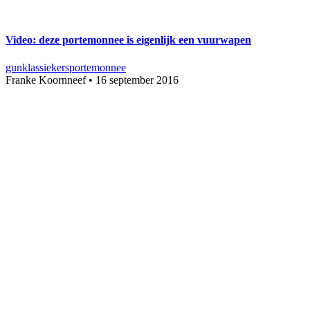
Video: deze portemonnee is eigenlijk een vuurwapen
gun
klassiekers
portemonnee
Franke Koornneef
•
16 september 2016