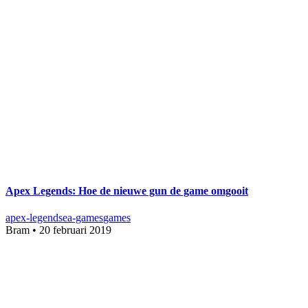
Apex Legends: Hoe de nieuwe gun de game omgooit
apex-legends
ea-games
games
Bram
•
20 februari 2019