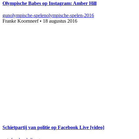
Olympische Babes op Instagram: Amber Hill
gun
olympische-spelen
olympische-spelen-2016
Franke Koornneef
•
18 augustus 2016
Schietpartij van politie op Facebook Live [video]