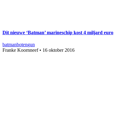
Dit nieuwe ‘Batman’ marineschip kost 4 miljard euro
batman
boten
gun
Franke Koornneef
•
16 oktober 2016