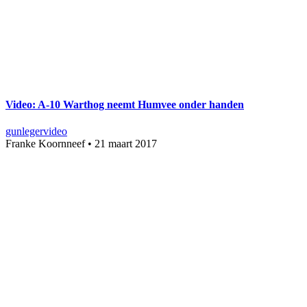
Video: A-10 Warthog neemt Humvee onder handen
gun
leger
video
Franke Koornneef
•
21 maart 2017