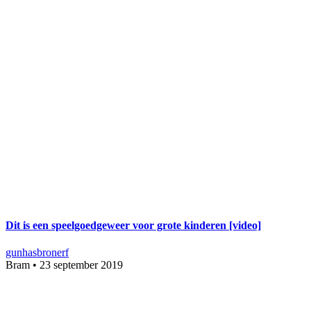
Dit is een speelgoedgeweer voor grote kinderen [video]
gun
hasbro
nerf
Bram
•
23 september 2019