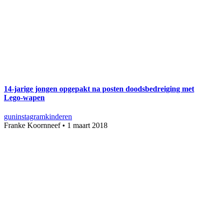
14-jarige jongen opgepakt na posten doodsbedreiging met
Lego-wapen
gun
instagram
kinderen
Franke Koornneef
•
1 maart 2018