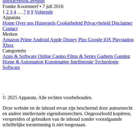
auto
facebook-live
gun
Franke Koornneef
•
7 juli 2016
Berichten
1
2
3
4
…
7
8
9
Volgende
Apparata
paginering
Home
Over ons
Huisregels
Cookiebeleid
Privacybeleid
Disclaimer
Contact
Merken
Amazon Prime
Android
Apple
Disney Plus
Google
iOS
Playstation
Xbox
Categorieën
Apps & Software
Online Casino
Films & Series
Gadgets
Gaming
Home & Automation
Kunstmatige Intelligentie
Technologie
Software
© 2025 Apparata. Alle rechten voorbehouden.
Deze website en de inhoud ervan zijn beschermd door auteursrecht
en andere intellectuele eigendomsrechten. Ongeoorloofd kopiëren,
verspreiden of gebruiken van de inhoud zonder voorafgaande
schriftelijke toestemming is niet toegestaan.