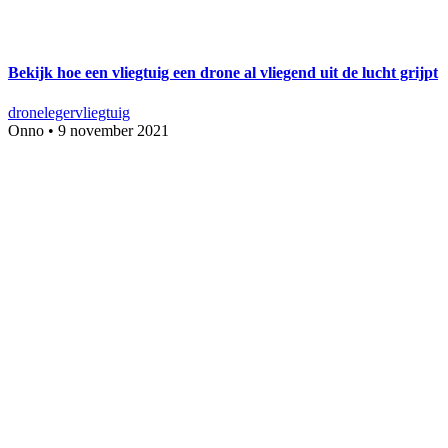
Bekijk hoe een vliegtuig een drone al vliegend uit de lucht grijpt
drone
leger
vliegtuig
Onno
•
9 november 2021