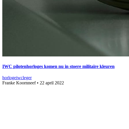
IWC pilotenhorloges komen nu in stoere militaire kleuren
horloge
iwc
leger
Franke Koornneef
•
22 april 2022