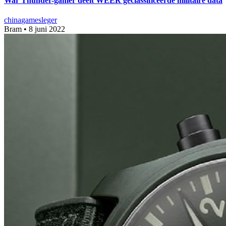
War Thunder-gamer deelt WEER geclassificeerde militaire data
china
games
leger
Bram
•
8 juni 2022