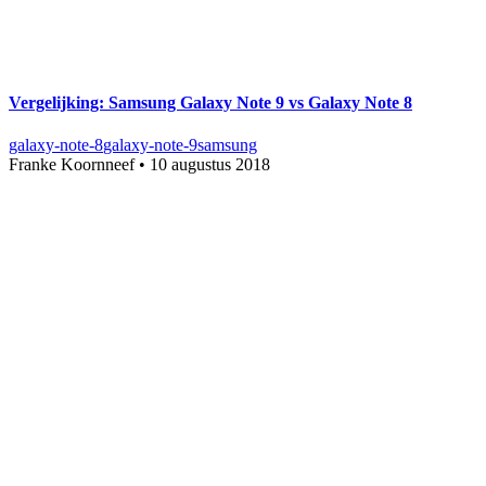
Vergelijking: Samsung Galaxy Note 9 vs Galaxy Note 8
galaxy-note-8
galaxy-note-9
samsung
Franke Koornneef
•
10 augustus 2018