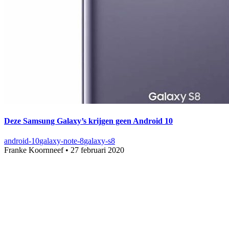
Deze Samsung Galaxy’s krijgen geen Android 10
android-10
galaxy-note-8
galaxy-s8
Franke Koornneef
•
27 februari 2020