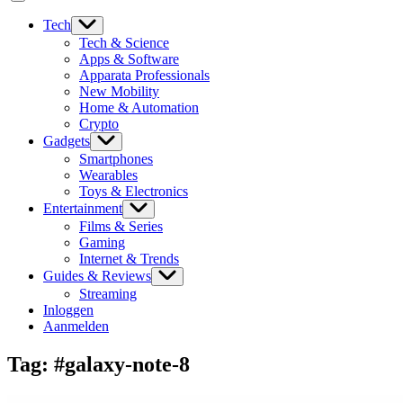
Tech
Tech & Science
Apps & Software
Apparata Professionals
New Mobility
Home & Automation
Crypto
Gadgets
Smartphones
Wearables
Toys & Electronics
Entertainment
Films & Series
Gaming
Internet & Trends
Guides & Reviews
Streaming
Inloggen
Aanmelden
Tag:
#galaxy-note-8