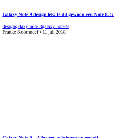
Galaxy Note 9 design lek: Is dit gewoon een Note 8.1?
design
galaxy-note-8
galaxy-note-9
Franke Koornneef
•
11 juli 2018
Galaxy Note 9 – Alle verwachtingen op een rij