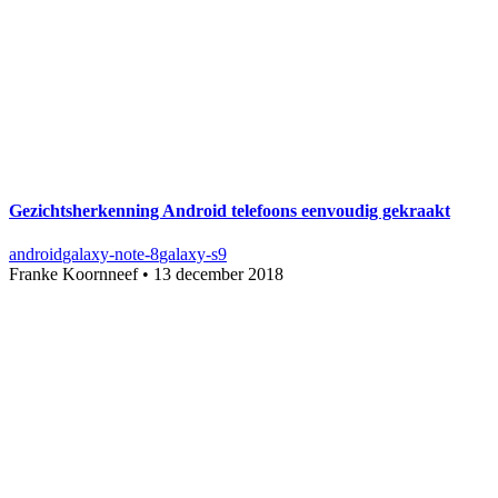
Gezichtsherkenning Android telefoons eenvoudig gekraakt
android
galaxy-note-8
galaxy-s9
Franke Koornneef
•
13 december 2018