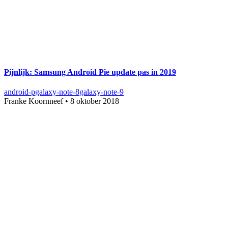
Pijnlijk: Samsung Android Pie update pas in 2019
android-p
galaxy-note-8
galaxy-note-9
Franke Koornneef
•
8 oktober 2018