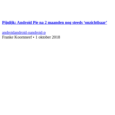
Pijnlijk: Android Pie na 2 maanden nog steeds ‘onzichtbaar’
android
android-o
android-p
Franke Koornneef
•
1 oktober 2018