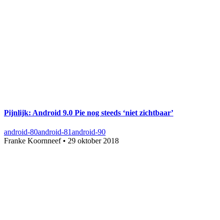
Pijnlijk: Android 9.0 Pie nog steeds ‘niet zichtbaar’
android-80
android-81
android-90
Franke Koornneef
•
29 oktober 2018