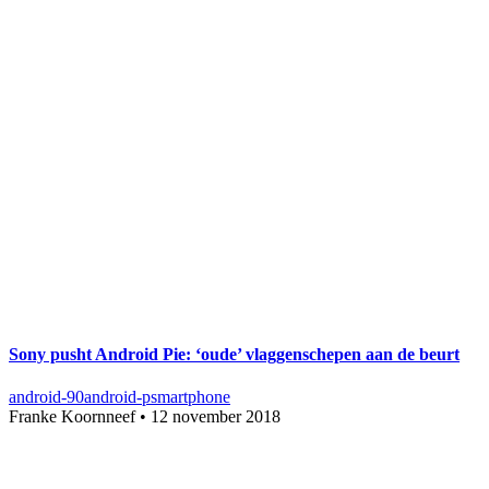
Sony pusht Android Pie: ‘oude’ vlaggenschepen aan de beurt
android-90
android-p
smartphone
Franke Koornneef
•
12 november 2018