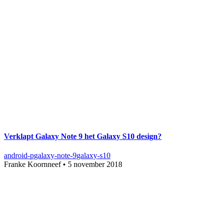
Verklapt Galaxy Note 9 het Galaxy S10 design?
android-p
galaxy-note-9
galaxy-s10
Franke Koornneef
•
5 november 2018