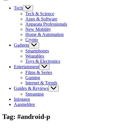
Tech
Tech & Science
Apps & Software
Apparata Professionals
New Mobility
Home & Automation
Crypto
Gadgets
Smartphones
Wearables
Toys & Electronics
Entertainment
Films & Series
Gaming
Internet & Trends
Guides & Reviews
Streaming
Inloggen
Aanmelden
Tag:
#android-p