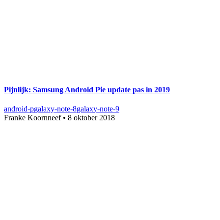
Pijnlijk: Samsung Android Pie update pas in 2019
android-p
galaxy-note-8
galaxy-note-9
Franke Koornneef
•
8 oktober 2018