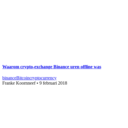
Waarom crypto-exchange Binance uren offline was
binance
Bitcoin
cryptocurrency
Franke Koornneef
•
9 februari 2018