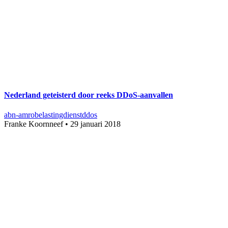
Nederland geteisterd door reeks DDoS-aanvallen
abn-amro
belastingdienst
ddos
Franke Koornneef
•
29 januari 2018