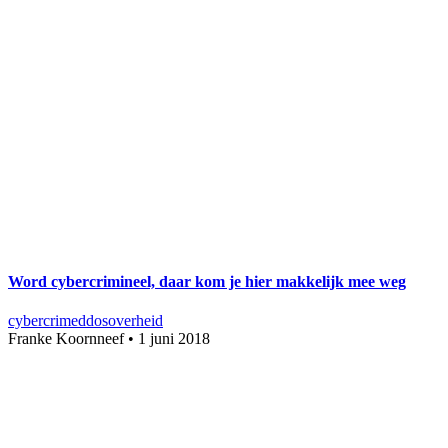
Word cybercrimineel, daar kom je hier makkelijk mee weg
cybercrime
ddos
overheid
Franke Koornneef
•
1 juni 2018