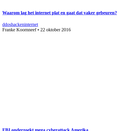
Waarom lag het internet plat en gaat dat vaker gebeuren?
ddos
hacken
internet
Franke Koornneef
•
22 oktober 2016
FBI onderzoekt mega cyberattack Amerika