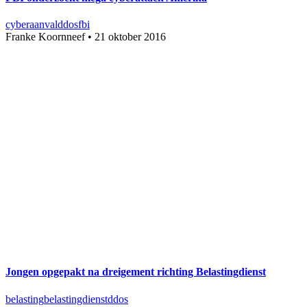
cyberaanval
ddos
fbi
Franke Koornneef
•
21 oktober 2016
Jongen opgepakt na dreigement richting Belastingdienst
belasting
belastingdienst
ddos