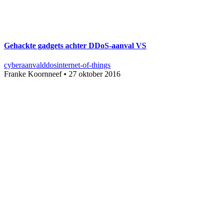
Gehackte gadgets achter DDoS-aanval VS
cyberaanval
ddos
internet-of-things
Franke Koornneef
•
27 oktober 2016