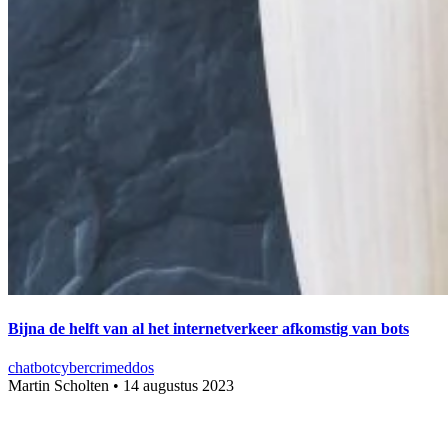
Bijna de helft van al het internetverkeer afkomstig van bots
chatbot
cybercrime
ddos
Martin Scholten
•
14 augustus 2023