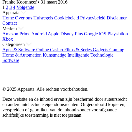
Franke Koornneef
•
31 maart 2016
Berichten
1
2
3
4
Volgende
Apparata
paginering
Home
Over ons
Huisregels
Cookiebeleid
Privacybeleid
Disclaimer
Contact
Merken
Amazon Prime
Android
Apple
Disney Plus
Google
iOS
Playstation
Xbox
Categorieën
Apps & Software
Online Casino
Films & Series
Gadgets
Gaming
Home & Automation
Kunstmatige Intelligentie
Technologie
Software
© 2025 Apparata. Alle rechten voorbehouden.
Deze website en de inhoud ervan zijn beschermd door auteursrecht
en andere intellectuele eigendomsrechten. Ongeoorloofd kopiëren,
verspreiden of gebruiken van de inhoud zonder voorafgaande
schriftelijke toestemming is niet toegestaan.