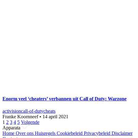
Enorm veel ‘cheaters’ verbannen uit Call of Duty: Warzone
activision
call-of-duty
cheats
Franke Koornneef
•
14 april 2021
Berichten
1
2
3
4
5
Volgende
Apparata
paginering
Home
Over ons
Huisregels
Cookiebeleid
Privacybeleid
Disclaimer