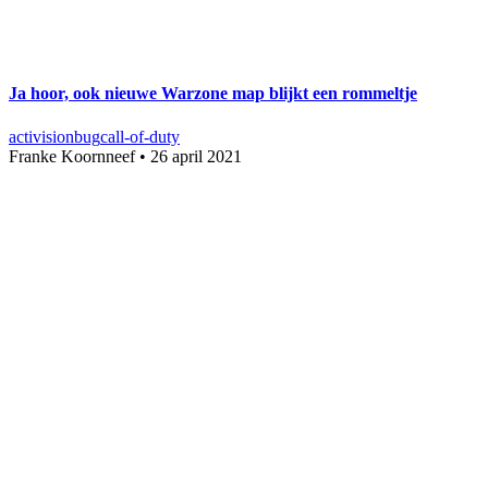
Ja hoor, ook nieuwe Warzone map blijkt een rommeltje
activision
bug
call-of-duty
Franke Koornneef
•
26 april 2021