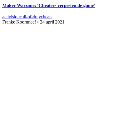
Maker Warzone: ‘Cheaters verpesten de game’
activision
call-of-duty
cheats
Franke Koornneef
•
24 april 2021