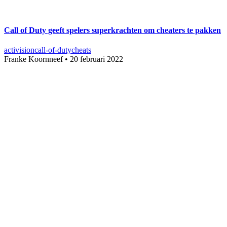
Call of Duty geeft spelers superkrachten om cheaters te pakken
activision
call-of-duty
cheats
Franke Koornneef
•
20 februari 2022