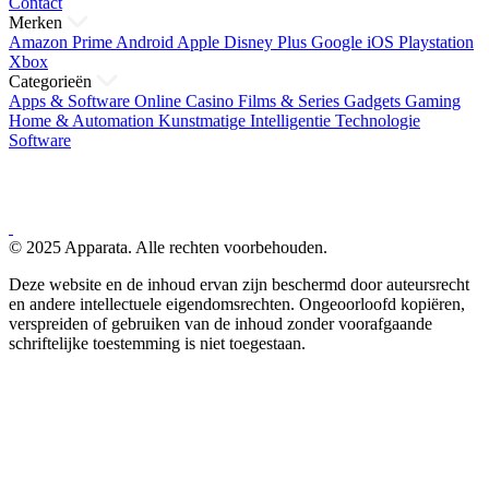
Contact
Merken
Amazon Prime
Android
Apple
Disney Plus
Google
iOS
Playstation
Xbox
Categorieën
Apps & Software
Online Casino
Films & Series
Gadgets
Gaming
Home & Automation
Kunstmatige Intelligentie
Technologie
Software
© 2025 Apparata. Alle rechten voorbehouden.
Deze website en de inhoud ervan zijn beschermd door auteursrecht
en andere intellectuele eigendomsrechten. Ongeoorloofd kopiëren,
verspreiden of gebruiken van de inhoud zonder voorafgaande
schriftelijke toestemming is niet toegestaan.