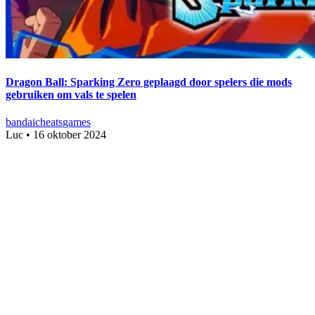
Dragon Ball: Sparking Zero geplaagd door spelers die mods
gebruiken om vals te spelen
bandai
cheats
games
Luc
•
16 oktober 2024