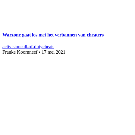
Warzone gaat los met het verbannen van cheaters
activision
call-of-duty
cheats
Franke Koornneef
•
17 mei 2021