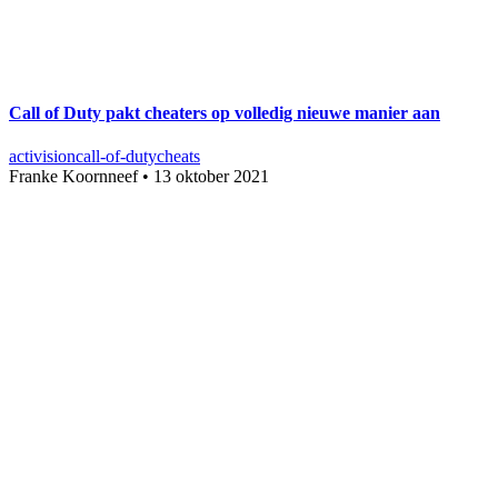
Call of Duty pakt cheaters op volledig nieuwe manier aan
activision
call-of-duty
cheats
Franke Koornneef
•
13 oktober 2021