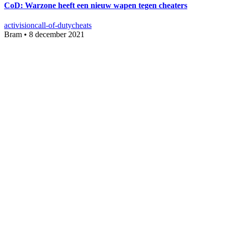
CoD: Warzone heeft een nieuw wapen tegen cheaters
activision
call-of-duty
cheats
Bram
•
8 december 2021