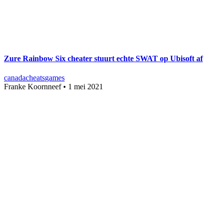
Zure Rainbow Six cheater stuurt echte SWAT op Ubisoft af
canada
cheats
games
Franke Koornneef
•
1 mei 2021