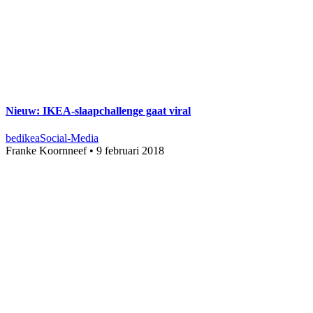
Nieuw: IKEA-slaapchallenge gaat viral
bed
ikea
Social-Media
Franke Koornneef
•
9 februari 2018