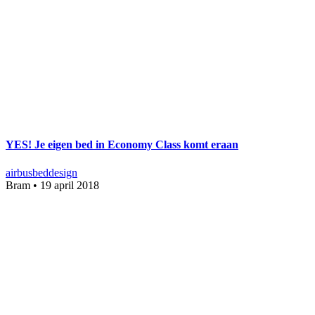
YES! Je eigen bed in Economy Class komt eraan
airbus
bed
design
Bram
•
19 april 2018