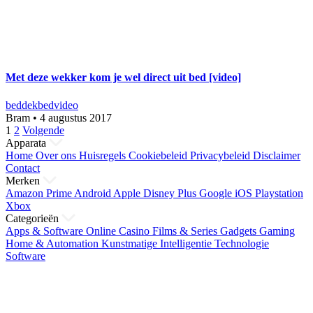
Met deze wekker kom je wel direct uit bed [video]
bed
dekbed
video
Bram
•
4 augustus 2017
Berichten
1
2
Volgende
Apparata
paginering
Home
Over ons
Huisregels
Cookiebeleid
Privacybeleid
Disclaimer
Contact
Merken
Amazon Prime
Android
Apple
Disney Plus
Google
iOS
Playstation
Xbox
Categorieën
Apps & Software
Online Casino
Films & Series
Gadgets
Gaming
Home & Automation
Kunstmatige Intelligentie
Technologie
Software