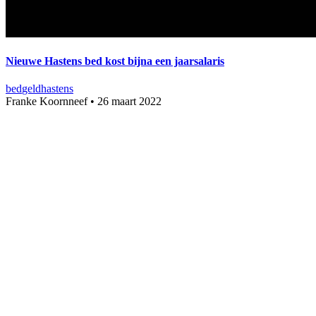
Nieuwe Hastens bed kost bijna een jaarsalaris
bed
geld
hastens
Franke Koornneef
•
26 maart 2022