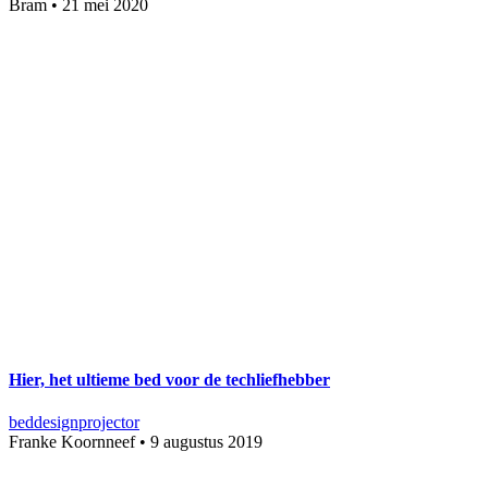
Bram
•
21 mei 2020
Hier, het ultieme bed voor de techliefhebber
bed
design
projector
Franke Koornneef
•
9 augustus 2019