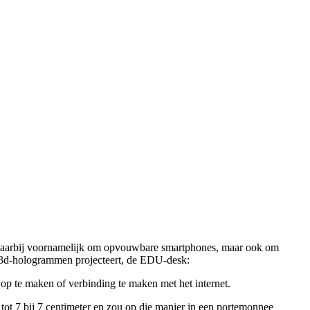
 daarbij voornamelijk om opvouwbare smartphones, maar ook om
n 3d-hologrammen projecteert, de EDU-desk:
p te maken of verbinding te maken met het internet.
tot 7 bij 7 centimeter en zou op die manier in een portemonnee