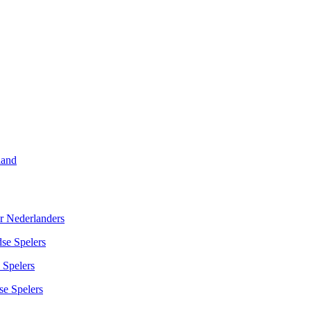
land
r Nederlanders
se Spelers
 Spelers
se Spelers