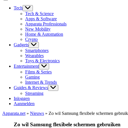
Tech
Tech & Science
Apps & Software
Apparata Professionals
New Mobility
Home & Automation
Crypto
Gadgets
Smartphones
Wearables
Toys & Electronics
Entertainment
Films & Series
Gaming
Internet & Trends
Guides & Reviews
Streaming
Inloggen
Aanmelden
Apparata.net
»
Nieuws
»
Zo wil Samsung flexibele schermen gebrui
Zo wil Samsung flexibele schermen gebruiken