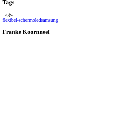
Tags
Tags:
flexibel-scherm
oled
samsung
Franke Koornneef