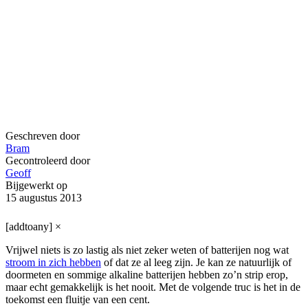
Geschreven door
Bram
Gecontroleerd door
Geoff
Bijgewerkt op
15 augustus 2013
[addtoany]
×
Vrijwel niets is zo lastig als niet zeker weten of batterijen nog wat
stroom in zich hebben
of dat ze al leeg zijn. Je kan ze natuurlijk of
doormeten en sommige alkaline batterijen hebben zo’n strip erop,
maar echt gemakkelijk is het nooit. Met de volgende truc is het in de
toekomst een fluitje van een cent.