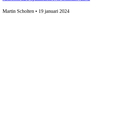
Martin Scholten
•
19 januari 2024