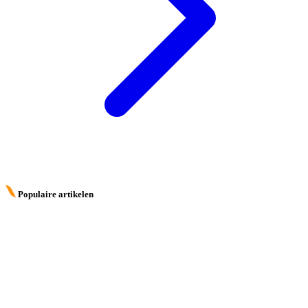
Populaire artikelen