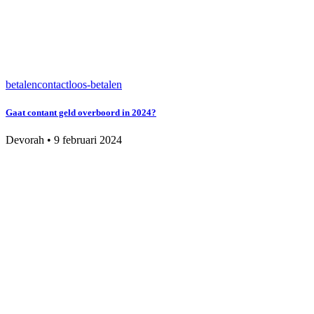
betalen
contactloos-betalen
Gaat contant geld overboord in 2024?
Devorah
•
9 februari 2024