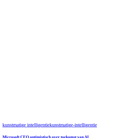
kunstmatige intelligentie
kunstmatige-intelligentie
Microsoft CEO optimistisch over toekomst van AI