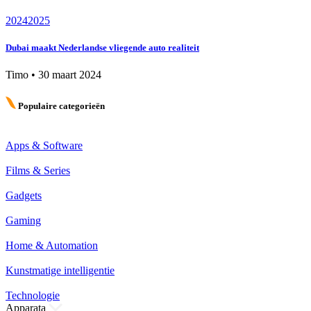
2024
2025
Dubai maakt Nederlandse vliegende auto realiteit
Timo
•
30 maart 2024
Populaire categorieën
Apps & Software
Films & Series
Gadgets
Gaming
Home & Automation
Kunstmatige intelligentie
Technologie
Apparata