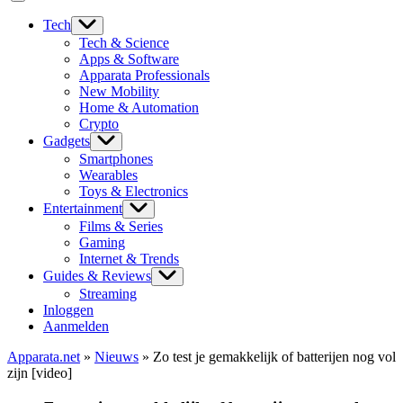
Tech
Tech & Science
Apps & Software
Apparata Professionals
New Mobility
Home & Automation
Crypto
Gadgets
Smartphones
Wearables
Toys & Electronics
Entertainment
Films & Series
Gaming
Internet & Trends
Guides & Reviews
Streaming
Inloggen
Aanmelden
Apparata.net
»
Nieuws
»
Zo test je gemakkelijk of batterijen nog vol
zijn [video]