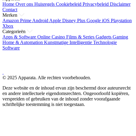
Home
Over ons
Huisregels
Cookiebeleid
Privacybeleid
Disclaimer
Contact
Merken
Amazon Prime
Android
Apple
Disney Plus
Google
iOS
Playstation
Xbox
Categorieën
Apps & Software
Online Casino
Films & Series
Gadgets
Gaming
Home & Automation
Kunstmatige Intelligentie
Technologie
Software
© 2025 Apparata. Alle rechten voorbehouden.
Deze website en de inhoud ervan zijn beschermd door auteursrecht
en andere intellectuele eigendomsrechten. Ongeoorloofd kopiëren,
verspreiden of gebruiken van de inhoud zonder voorafgaande
schriftelijke toestemming is niet toegestaan.