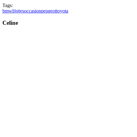
Tags:
bmw
lijstjes
occasion
peugeot
toyota
Celine