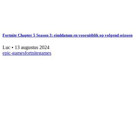
Fortnite Chapter 5 Season 3: einddatum en vooruitblik op volgend seizoen
Luc
•
13 augustus 2024
epic-games
fortnite
games