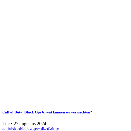
Call of Duty: Black Ops 6: wat kunnen we verwachten?
Luc
•
27 augustus 2024
activision
black-ops
call-of-duty