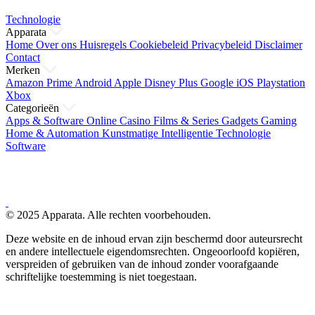
Technologie
Apparata
Home
Over ons
Huisregels
Cookiebeleid
Privacybeleid
Disclaimer
Contact
Merken
Amazon Prime
Android
Apple
Disney Plus
Google
iOS
Playstation
Xbox
Categorieën
Apps & Software
Online Casino
Films & Series
Gadgets
Gaming
Home & Automation
Kunstmatige Intelligentie
Technologie
Software
© 2025 Apparata. Alle rechten voorbehouden.
Deze website en de inhoud ervan zijn beschermd door auteursrecht
en andere intellectuele eigendomsrechten. Ongeoorloofd kopiëren,
verspreiden of gebruiken van de inhoud zonder voorafgaande
schriftelijke toestemming is niet toegestaan.