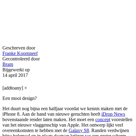
Geschreven door
Franke Koornneef
Gecontroleerd door
Bram
Bijgewerkt op
14 april 2017
[addtoany]
×
Een mooi design?
Het duurt nog bijna een halfjaar voordat we kennis maken met de
iPhone 8. Aan de hand van nieuwe geruchten heeft
iDrop News
bovenstaande render laten maken. Het moet een
concept
voorstellen
van het nieuwe vlaggenschip van Apple. Het ontwerp lijkt veel
overeenkomsten te hebben met de
Galaxy S8
. Randen verdwijnen
bijna helemaal en in plaats daarvan krijgen we een groter scherm,