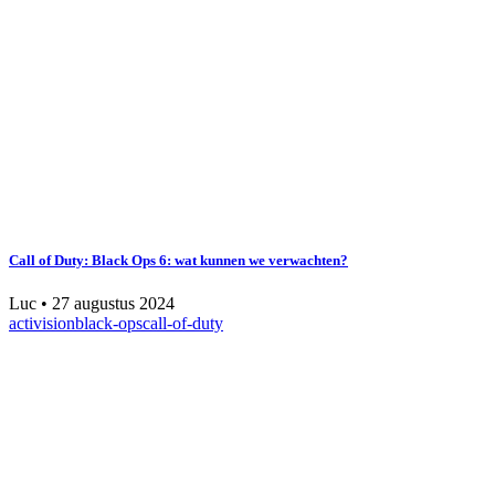
Call of Duty: Black Ops 6: wat kunnen we verwachten?
Luc
•
27 augustus 2024
activision
black-ops
call-of-duty