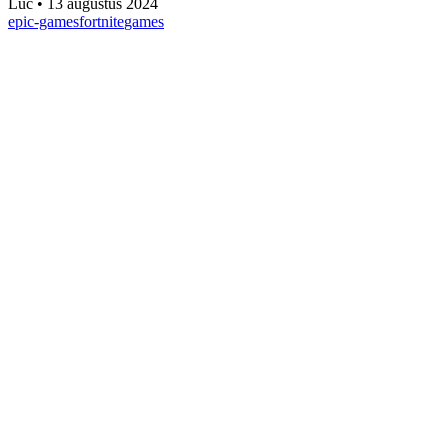
Luc
•
13 augustus 2024
epic-games
fortnite
games