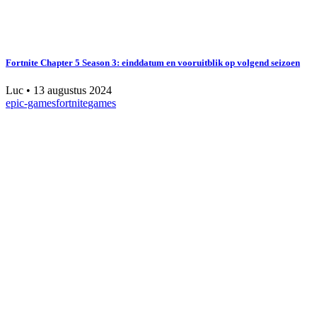
Fortnite Chapter 5 Season 3: einddatum en vooruitblik op volgend seizoen
Luc
•
13 augustus 2024
epic-games
fortnite
games