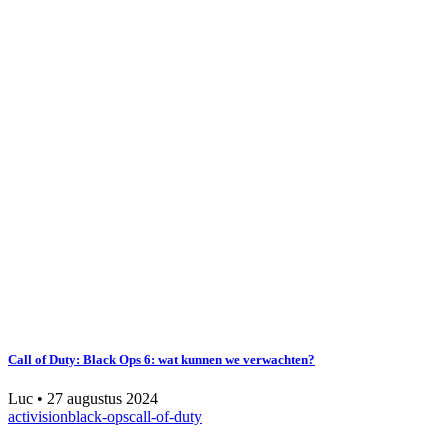
Call of Duty: Black Ops 6: wat kunnen we verwachten?
Luc
•
27 augustus 2024
activision
black-ops
call-of-duty