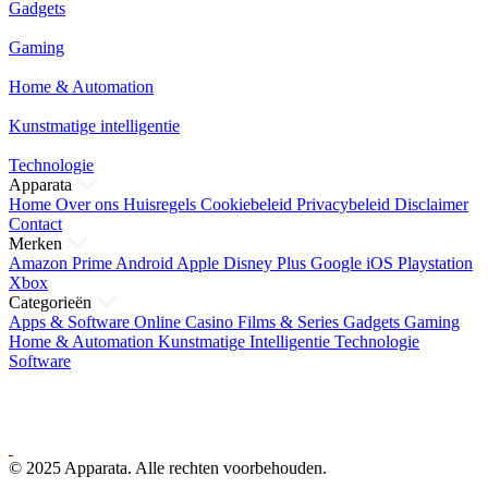
Gadgets
Gaming
Home & Automation
Kunstmatige intelligentie
Technologie
Apparata
Home
Over ons
Huisregels
Cookiebeleid
Privacybeleid
Disclaimer
Contact
Merken
Amazon Prime
Android
Apple
Disney Plus
Google
iOS
Playstation
Xbox
Categorieën
Apps & Software
Online Casino
Films & Series
Gadgets
Gaming
Home & Automation
Kunstmatige Intelligentie
Technologie
Software
© 2025 Apparata. Alle rechten voorbehouden.