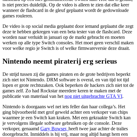
is niet precies duidelijk. Op de video is alleen te zien dat elke keer
wanneer de flashcard in de gleuf geplaatst wordt de gedownloade
games rouleren.
De video is op social media geplaatst door iemand geplaatst die zegt
deze te hebben gekregen van een beta tester van de flashcard. Deze
worden naar verluidt in januari op de markt gebracht en moeten
werken op alle type Switch consoles. Het moet geen verschil maken
voor welke regio je Switch is of welke firmwareversie deze draait.
Nintendo neemt piraterij erg serieus
De strijd tussen zij die games piraten en de grote bedrijven beperkt
zich niet tot Nintendo. DRM software is overal, en van tijd tot tijd
lopen er grote rechtszaken. Ook beperken de hackers zich niet tot de
games zelf. Zo had Rockstar meerdere keren te maken met de
publicatie van materiaal van het
nog niet uitgebrachte GTA VI
.
Nintendo is doorgaans wel net iets feller dan haar collega’s. Het
ging bijvoorbeeld met grof geweld achter een verkoper van chips
waarmee je een Switch kan kraken. Met een gekraakte Switch kan
je vervolgens illegale software gebruiken op de console. Deze
verkoper, genaamd
Gary Bowser,
heeft twee jaar achter de tralies
doorgebracht. Inmiddels is hij vrij, maar nog altijd hangt hem een