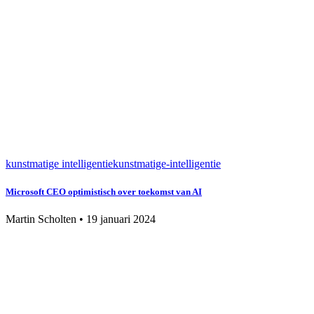
kunstmatige intelligentie
kunstmatige-intelligentie
Microsoft CEO optimistisch over toekomst van AI
Martin Scholten
•
19 januari 2024