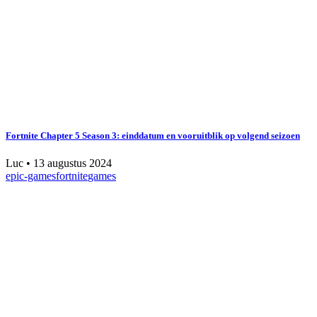
Fortnite Chapter 5 Season 3: einddatum en vooruitblik op volgend seizoen
Luc
•
13 augustus 2024
epic-games
fortnite
games