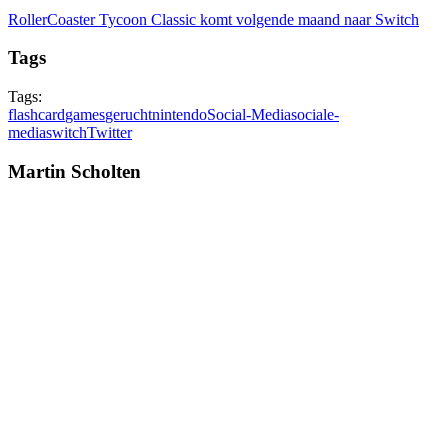
RollerCoaster Tycoon Classic komt volgende maand naar Switch
Tags
Tags:
flashcard
games
gerucht
nintendo
Social-Media
sociale-
media
switch
Twitter
Martin Scholten