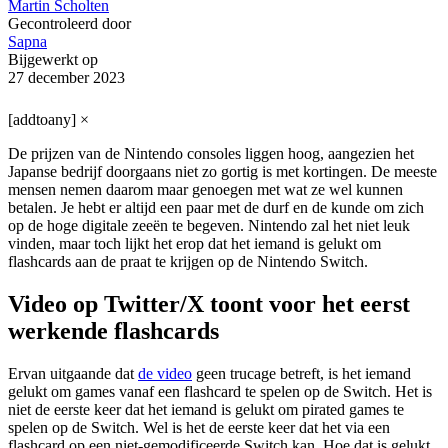
Martin Scholten
Gecontroleerd door
Sapna
Bijgewerkt op
27 december 2023
[addtoany]
×
De prijzen van de Nintendo consoles liggen hoog, aangezien het
Japanse bedrijf doorgaans niet zo gortig is met kortingen. De meeste
mensen nemen daarom maar genoegen met wat ze wel kunnen
betalen. Je hebt er altijd een paar met de durf en de kunde om zich
op de hoge digitale zeeën te begeven. Nintendo zal het niet leuk
vinden, maar toch lijkt het erop dat het iemand is gelukt om
flashcards aan de praat te krijgen op de Nintendo Switch.
Video op Twitter/X toont voor het eerst
werkende flashcards
Ervan uitgaande dat
de video
geen trucage betreft, is het iemand
gelukt om games vanaf een flashcard te spelen op de Switch. Het is
niet de eerste keer dat het iemand is gelukt om pirated games te
spelen op de Switch. Wel is het de eerste keer dat het via een
flashcard op een niet-gemodificeerde Switch kan. Hoe dat is gelukt,