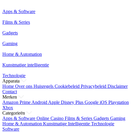
Apps & Software
Films & Series
Gadgets
Gaming
Home & Automation
Kunstmatige intelligentie
Technologie
Apparata
Home
Over ons
Huisregels
Cookiebeleid
Privacybeleid
Disclaimer
Contact
Merken
Amazon Prime
Android
Apple
Disney Plus
Google
iOS
Playstation
Xbox
Categorieën
Apps & Software
Online Casino
Films & Series
Gadgets
Gaming
Home & Automation
Kunstmatige Intelligentie
Technologie
Software