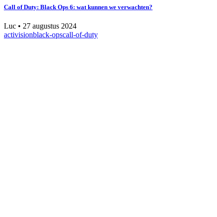
Call of Duty: Black Ops 6: wat kunnen we verwachten?
Luc
•
27 augustus 2024
activision
black-ops
call-of-duty