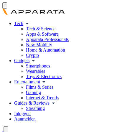
Tech
Tech & Science
Apps & Software
Apparata Professionals
New Mobility
Home & Automation
Crypto
Gadgets
Smartphones
Wearables
Toys & Electronics
Entertainment
Films & Series
Gaming
Internet & Trends
Guides & Reviews
Streaming
Inloggen
Aanmelden