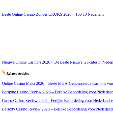
Beste Online Casino Zonder CRUKS 2026 – Top 10 Nederland
Nieuwe Online Casino’s 2026 – De Beste Nieuwe Goksites in Neder
Related Articles
Online Casino Malta 2026 – Beste MGA-Gelicenseerde Casino’s voo
Betspino Casino Review 2026 – Eerlijke Beoordeling voor Nederland
Cusco Casino Review 2026 – Eerlijke Beoordeling voor Nederlandse
Betsixty Casino Review 2026 – Eerlijke Beoordeling voor Nederland