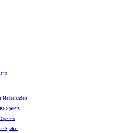
land
r Nederlanders
se Spelers
 Spelers
se Spelers