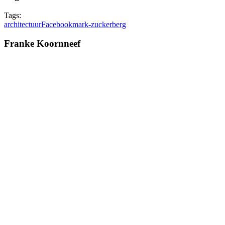
Tags:
architectuur
Facebook
mark-zuckerberg
Franke Koornneef