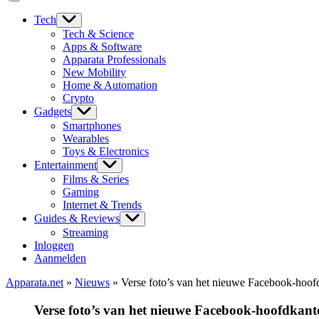
Tech
Tech & Science
Apps & Software
Apparata Professionals
New Mobility
Home & Automation
Crypto
Gadgets
Smartphones
Wearables
Toys & Electronics
Entertainment
Films & Series
Gaming
Internet & Trends
Guides & Reviews
Streaming
Inloggen
Aanmelden
Apparata.net
»
Nieuws
»
Verse foto’s van het nieuwe Facebook-hoof
Verse foto’s van het nieuwe Facebook-hoofdkant