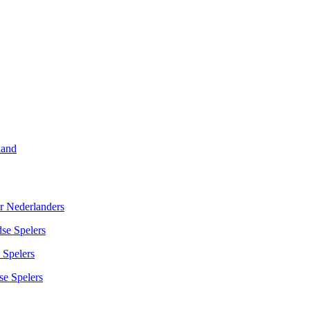
land
r Nederlanders
se Spelers
 Spelers
se Spelers