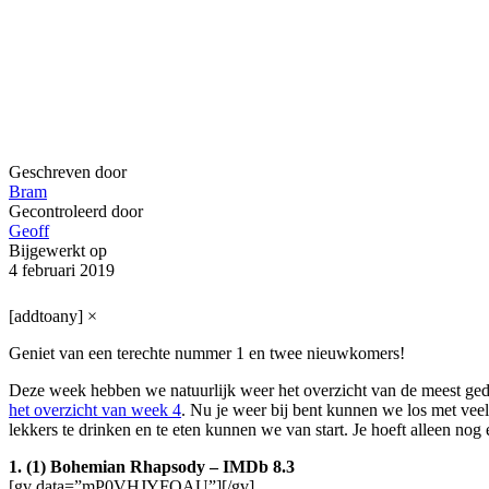
Geschreven door
Bram
Gecontroleerd door
Geoff
Bijgewerkt op
4 februari 2019
[addtoany]
×
Geniet van een terechte nummer 1 en twee nieuwkomers!
Deze week hebben we natuurlijk weer het overzicht van de meest ge
het overzicht van week 4
. Nu je weer bij bent kunnen we los met veel 
lekkers te drinken en te eten kunnen we van start. Je hoeft alleen nog 
1. (1) Bohemian Rhapsody – IMDb 8.3
[gv data=”mP0VHJYFOAU”][/gv]