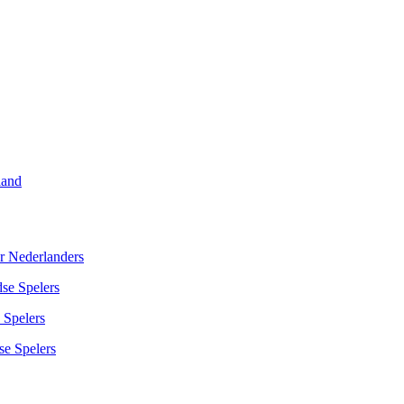
land
r Nederlanders
se Spelers
 Spelers
se Spelers