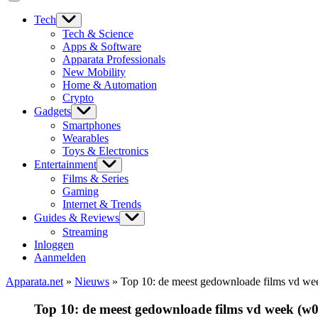
Tech
Tech & Science
Apps & Software
Apparata Professionals
New Mobility
Home & Automation
Crypto
Gadgets
Smartphones
Wearables
Toys & Electronics
Entertainment
Films & Series
Gaming
Internet & Trends
Guides & Reviews
Streaming
Inloggen
Aanmelden
Apparata.net
»
Nieuws
»
Top 10: de meest gedownloade films vd w
Top 10: de meest gedownloade films vd week (w