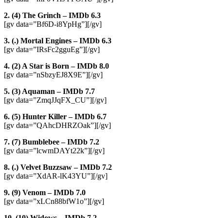
2. (4) The Grinch – IMDb 6.3
[gv data=”Bf6D-i8YpHg”][/gv]
3. (.) Mortal Engines – IMDb 6.3
[gv data=”IRsFc2gguEg”][/gv]
4. (2) A Star is Born – IMDb 8.0
[gv data=”nSbzyEJ8X9E”][/gv]
5. (3) Aquaman – IMDb 7.7
[gv data=”ZmqJJqFX_CU”][/gv]
6. (5) Hunter Killer – IMDb 6.7
[gv data=”QAhcDHRZOak”][/gv]
7. (7) Bumblebee – IMDb 7.2
[gv data=”lcwmDAYt22k”][/gv]
8. (.) Velvet Buzzsaw – IMDb 7.2
[gv data=”XdAR-lK43YU”][/gv]
9. (9) Venom – IMDb 7.0
[gv data=”xLCn88bfW1o”][/gv]
10. (10) Widows – IMDb 7.2