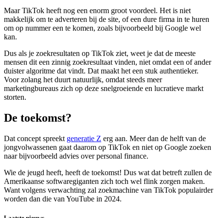
Maar TikTok heeft nog een enorm groot voordeel. Het is niet
makkelijk om te adverteren bij de site, of een dure firma in te huren
om op nummer een te komen, zoals bijvoorbeeld bij Google wel
kan.
Dus als je zoekresultaten op TikTok ziet, weet je dat de meeste
mensen dit een zinnig zoekresultaat vinden, niet omdat een of ander
duister algoritme dat vindt. Dat maakt het een stuk authentieker.
Voor zolang het duurt natuurlijk, omdat steeds meer
marketingbureaus zich op deze snelgroeiende en lucratieve markt
storten.
De toekomst?
Dat concept spreekt
generatie Z
erg aan. Meer dan de helft van de
jongvolwassenen gaat daarom op TikTok en niet op Google zoeken
naar bijvoorbeeld advies over personal finance.
Wie de jeugd heeft, heeft de toekomst! Dus wat dat betreft zullen de
Amerikaanse softwaregiganten zich toch wel flink zorgen maken.
Want volgens verwachting zal zoekmachine van TikTok populairder
worden dan die van YouTube in 2024.
Laatste nieuws