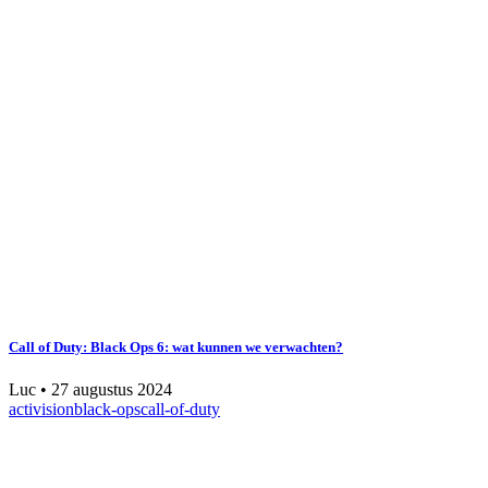
Call of Duty: Black Ops 6: wat kunnen we verwachten?
Luc
•
27 augustus 2024
activision
black-ops
call-of-duty