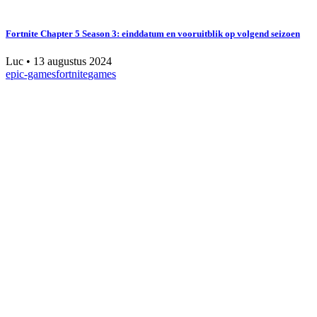
Fortnite Chapter 5 Season 3: einddatum en vooruitblik op volgend seizoen
Luc
•
13 augustus 2024
epic-games
fortnite
games