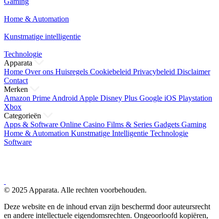
Gaming
Home & Automation
Kunstmatige intelligentie
Technologie
Apparata
Home
Over ons
Huisregels
Cookiebeleid
Privacybeleid
Disclaimer
Contact
Merken
Amazon Prime
Android
Apple
Disney Plus
Google
iOS
Playstation
Xbox
Categorieën
Apps & Software
Online Casino
Films & Series
Gadgets
Gaming
Home & Automation
Kunstmatige Intelligentie
Technologie
Software
© 2025 Apparata. Alle rechten voorbehouden.
Deze website en de inhoud ervan zijn beschermd door auteursrecht
en andere intellectuele eigendomsrechten. Ongeoorloofd kopiëren,