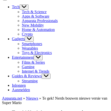
Tech
Tech & Science
Apps & Software
Apparata Professionals
New Mobility
Home & Automation
Crypto
Gadgets
Smartphones
Wearables
Toys & Electronics
Entertainment
Films & Series
Gaming
Internet & Trends
Guides & Reviews
Streaming
Inloggen
Aanmelden
Apparata.net
»
Nieuws
»
Te gek! Nerds bouwen nieuwe versie van
Super Mario