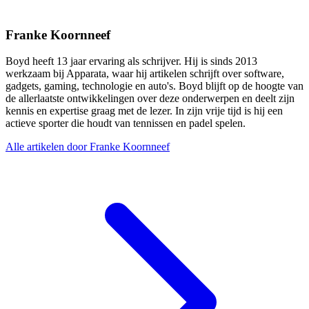
Franke Koornneef
Boyd heeft 13 jaar ervaring als schrijver. Hij is sinds 2013
werkzaam bij Apparata, waar hij artikelen schrijft over software,
gadgets, gaming, technologie en auto's. Boyd blijft op de hoogte van
de allerlaatste ontwikkelingen over deze onderwerpen en deelt zijn
kennis en expertise graag met de lezer. In zijn vrije tijd is hij een
actieve sporter die houdt van tennissen en padel spelen.
Alle artikelen door Franke Koornneef