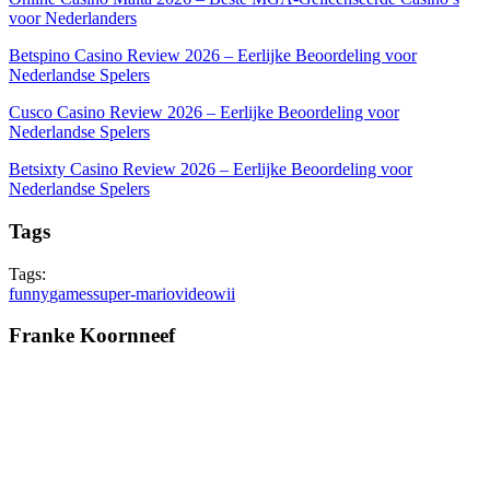
voor Nederlanders
Betspino Casino Review 2026 – Eerlijke Beoordeling voor
Nederlandse Spelers
Cusco Casino Review 2026 – Eerlijke Beoordeling voor
Nederlandse Spelers
Betsixty Casino Review 2026 – Eerlijke Beoordeling voor
Nederlandse Spelers
Tags
Tags:
funny
games
super-mario
video
wii
Franke Koornneef