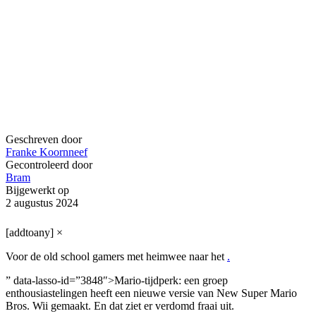
Geschreven door
Franke Koornneef
Gecontroleerd door
Bram
Bijgewerkt op
2 augustus 2024
[addtoany]
×
Voor de old school gamers met heimwee naar het
.
” data-lasso-id=”3848″>Mario-tijdperk: een groep
enthousiastelingen heeft een nieuwe versie van New Super Mario
Bros. Wii gemaakt. En dat ziet er verdomd fraai uit.