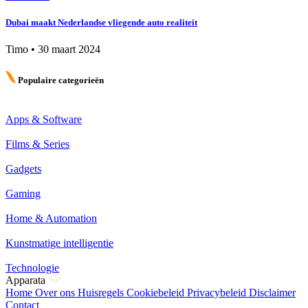
Dubai maakt Nederlandse vliegende auto realiteit
Timo
•
30 maart 2024
Populaire categorieën
Apps & Software
Films & Series
Gadgets
Gaming
Home & Automation
Kunstmatige intelligentie
Technologie
Apparata
Home
Over ons
Huisregels
Cookiebeleid
Privacybeleid
Disclaimer
Contact