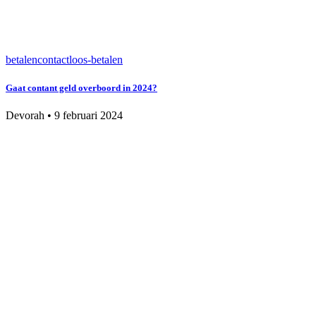
betalen
contactloos-betalen
Gaat contant geld overboord in 2024?
Devorah
•
9 februari 2024