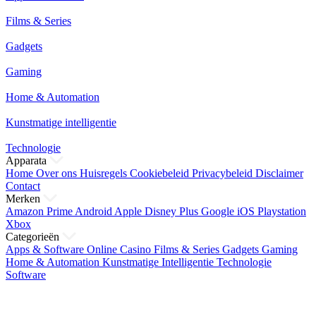
Films & Series
Gadgets
Gaming
Home & Automation
Kunstmatige intelligentie
Technologie
Apparata
Home
Over ons
Huisregels
Cookiebeleid
Privacybeleid
Disclaimer
Contact
Merken
Amazon Prime
Android
Apple
Disney Plus
Google
iOS
Playstation
Xbox
Categorieën
Apps & Software
Online Casino
Films & Series
Gadgets
Gaming
Home & Automation
Kunstmatige Intelligentie
Technologie
Software