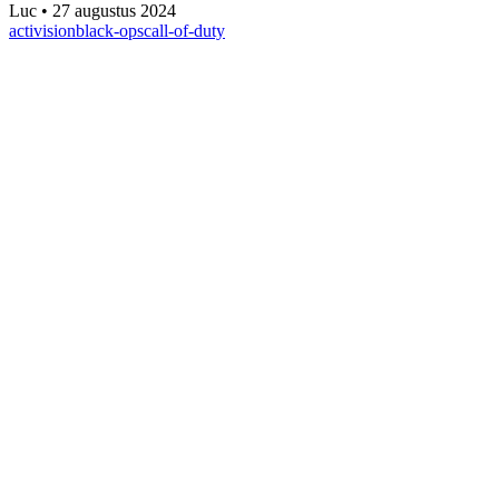
Luc
•
27 augustus 2024
activision
black-ops
call-of-duty