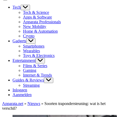
Tech
Tech & Science
Apps & Software
Apparata Professionals
New Mobility
Home & Automation
Crypto
Gadgets
Smartphones
Wearables
Toys & Electronics
Entertainment
Films & Series
Gaming
Internet & Trends
Guides & Reviews
Streaming
Inloggen
Aanmelden
Apparata.net
»
Nieuws
»
Soorten trapondersteuning: wat is het
verschil?