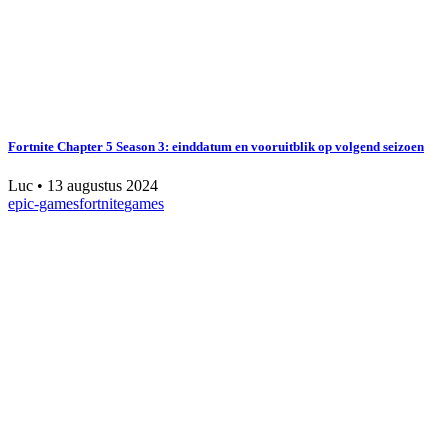
Fortnite Chapter 5 Season 3: einddatum en vooruitblik op volgend seizoen
Luc
•
13 augustus 2024
epic-games
fortnite
games