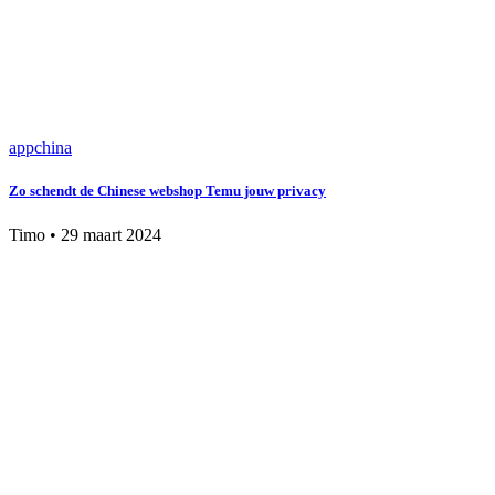
app
china
Zo schendt de Chinese webshop Temu jouw privacy
Timo
•
29 maart 2024