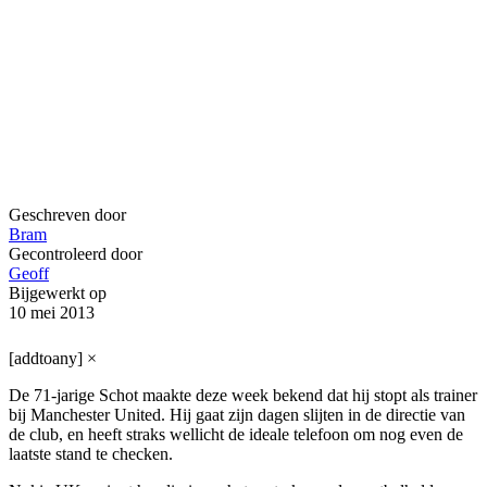
Geschreven door
Bram
Gecontroleerd door
Geoff
Bijgewerkt op
10 mei 2013
[addtoany]
×
De 71-jarige Schot maakte deze week bekend dat hij stopt als trainer
bij Manchester United. Hij gaat zijn dagen slijten in de directie van
de club, en heeft straks wellicht de ideale telefoon om nog even de
laatste stand te checken.