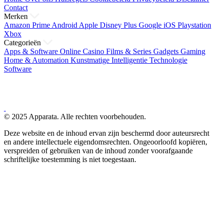
Contact
Merken
Amazon Prime
Android
Apple
Disney Plus
Google
iOS
Playstation
Xbox
Categorieën
Apps & Software
Online Casino
Films & Series
Gadgets
Gaming
Home & Automation
Kunstmatige Intelligentie
Technologie
Software
© 2025 Apparata. Alle rechten voorbehouden.
Deze website en de inhoud ervan zijn beschermd door auteursrecht
en andere intellectuele eigendomsrechten. Ongeoorloofd kopiëren,
verspreiden of gebruiken van de inhoud zonder voorafgaande
schriftelijke toestemming is niet toegestaan.