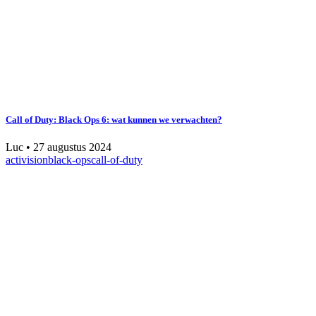
Call of Duty: Black Ops 6: wat kunnen we verwachten?
Luc
•
27 augustus 2024
activision
black-ops
call-of-duty